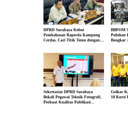
DPRD Surabaya Kebut
BBPOM S
Pembahasan Raperda Kampung
Puluhan R
Cerdas, Cari Titik Temu dengan
Bongkar J
Program Kampung Pancasila
Indonesi
Sekretariat DPRD Surabaya
Golkar K
Bekali Pegawai Teknik Fotografi,
10 Kursi
Perkuat Kualitas Publikasi
Kegiatan