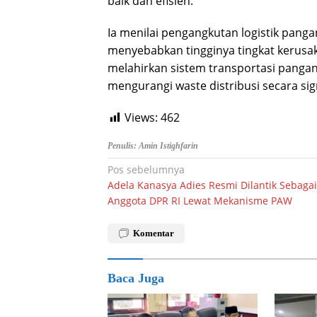
baik dan efisien.
Ia menilai pengangkutan logistik panga
menyebabkan tingginya tingkat kerusak
melahirkan sistem transportasi pangan
mengurangi waste distribusi secara sign
Views:
462
Penulis: Amin Istighfarin
Navigasi
Pos sebelumnya
Adela Kanasya Adies Resmi Dilantik Sebagai
pos
Anggota DPR RI Lewat Mekanisme PAW
Komentar
Baca Juga