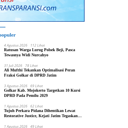
populer
4 Agustus 2026
112 Lihat
Ratusan Warga Lurug Polsek Beji, Pasca
Tewasnya Widi Nurcahyo
31 Juli 2026
78 Lihat
Ali Mufthi Tekankan Optimalisasi Peran
Fraksi Golkar di DPRD Jatim
3 Agustus 2026
69 Lihat
Golkar Kab. Mojokerto Targetkan 10 Kursi
DPRD Pada Pemilu 2029
1 Agustus 2026
62 Lihat
Tujuh Perkara Pidana Dihentikan Lewat
Restorative Justice, Kejati Jatim Tegaskan
Penegakan Hukum Humanis
1 Agustus 2026
49 Lihat