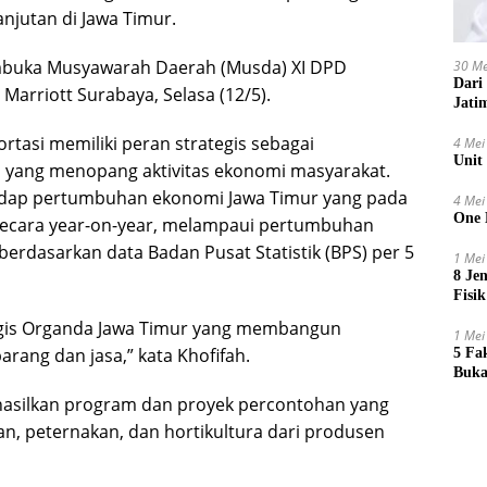
jutan di Jawa Timur.
mbuka Musyawarah Daerah (Musda) XI DPD
30 Me
Dari
Marriott Surabaya, Selasa (12/5).
Jati
rtasi memiliki peran strategis sebagai
4 Mei
Unit
a yang menopang aktivitas ekonomi masyarakat.
erhadap pertumbuhan ekonomi Jawa Timur yang pada
4 Mei
One 
 secara year-on-year, melampaui pertumbuhan
erdasarkan data Badan Pusat Statistik (BPS) per 5
1 Mei
8 Je
Fisik
ategis Organda Jawa Timur yang membangun
1 Mei
arang dan jasa,” kata Khofifah.
5 Fa
Buka
ghasilkan program dan proyek percontohan yang
n, peternakan, dan hortikultura dari produsen