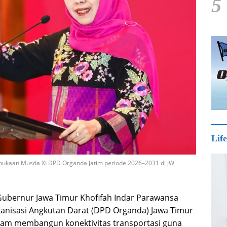
5
Life
ukaan Musda XI DPD Organda Jatim periode 2026–2031 di JW
Gubernur Jawa Timur Khofifah Indar Parawansa
nisasi Angkutan Darat (DPD Organda) Jawa Timur
lam membangun konektivitas transportasi guna