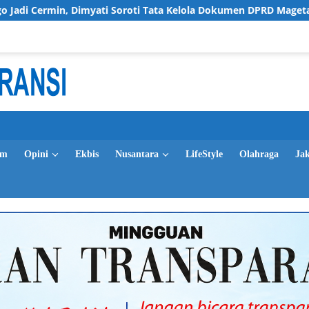
yati Soroti Tata Kelola Dokumen DPRD Magetan
Pempro
im
Opini
Ekbis
Nusantara
LifeStyle
Olahraga
Ja