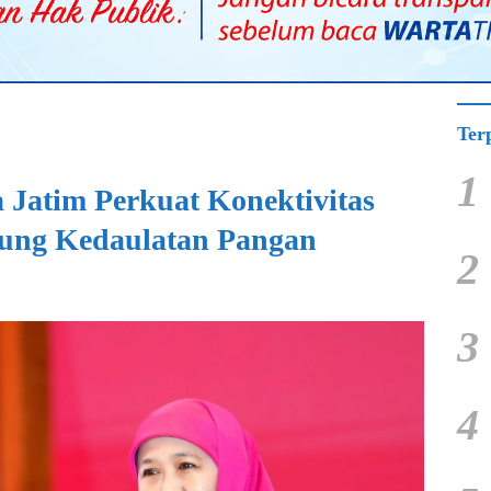
Ter
1
Jatim Perkuat Konektivitas
kung Kedaulatan Pangan
2
3
4