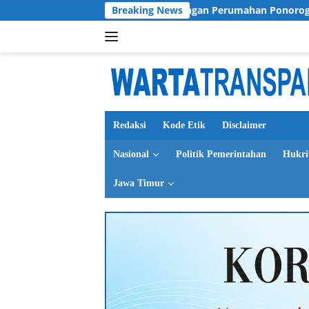
Langsung
Kasus Tunjangan Perumahan Ponorogo Jadi Cermin, Dim
Breaking News
ke
konten
Redaksi
Kode Etik
Disclaimer
Nasional
Politik Pemerintahan
Hukr
Jawa Timur