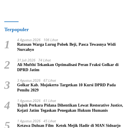
Terpopuler
4 Agustus 2026
106 Lihat
1
Ratusan Warga Lurug Polsek Beji, Pasca Tewasnya Widi
Nurcahyo
31 Juli 2026
74 Lihat
2
Ali Mufthi Tekankan Optimalisasi Peran Fraksi Golkar di
DPRD Jatim
3 Agustus 2026
67 Lihat
3
Golkar Kab. Mojokerto Targetkan 10 Kursi DPRD Pada
Pemilu 2029
1 Agustus 2026
61 Lihat
4
Tujuh Perkara Pidana Dihentikan Lewat Restorative Justice,
Kejati Jatim Tegaskan Penegakan Hukum Humanis
1 Agustus 2026
45 Lihat
5
Ketawa Duluan Film Ketok Mejik Hadir di MAN Sidoarjo