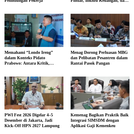
Pelindungan Pekerja
Pindar, Inklusi Keuangan, dan
Perlindungan Publik
Memahami “Londo Ireng”
Menag Dorong Perluasan MBG
dalam Konteks Pidato
dan Pelibatan Pesantren dalam
Prabowo: Antara Kritik,
Rantai Pasok Pangan
Demokrasi, dan Kepentingan
Bangsa
PWI Fest 2026 Digelar 4–5
Kemenag Bagikan Praktik Baik
Desember di Jakarta, Jadi
Integrasi SIMSDM dengan
Kick-Off HPN 2027 Lampung
Aplikasi Gaji Kemenkeu