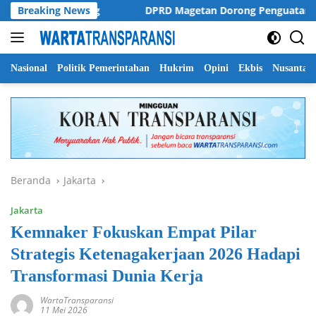
Langsung
ol di Malang
Breaking News
DPRD Magetan Dorong Penguatan Regulasi d
ke
konten
Nasional
Politik Pemerintahan
Hukrim
Opini
Ekbis
Nusantar
Beranda
Jakarta
Jakarta
Kemnaker Fokuskan Empat Pilar
Strategis Ketenagakerjaan 2026 Hadapi
Transformasi Dunia Kerja
WartaTransparansi
11 Mei 2026