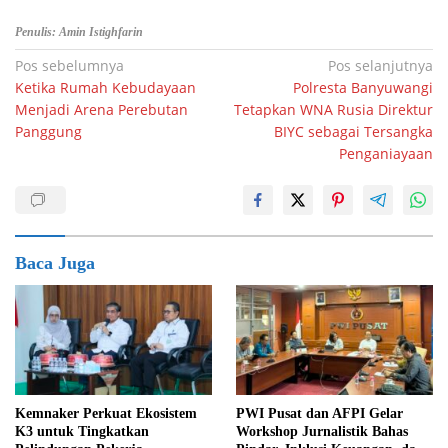
Penulis: Amin Istighfarin
Navigasi
Pos sebelumnya
Pos selanjutnya
Ketika Rumah Kebudayaan
Polresta Banyuwangi
pos
Menjadi Arena Perebutan
Tetapkan WNA Rusia Direktur
Panggung
BIYC sebagai Tersangka
Penganiayaan
Baca Juga
Kemnaker Perkuat Ekosistem
PWI Pusat dan AFPI Gelar
K3 untuk Tingkatkan
Workshop Jurnalistik Bahas