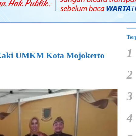
Ter
1
 Kaki UMKM Kota Mojokerto
2
3
4