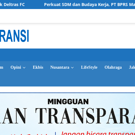
Perkuat SDM dan Budaya Kerja, PT BPRS Magetan Bekali St
im
Opini
Ekbis
Nusantara
LifeStyle
Olahraga
Ja