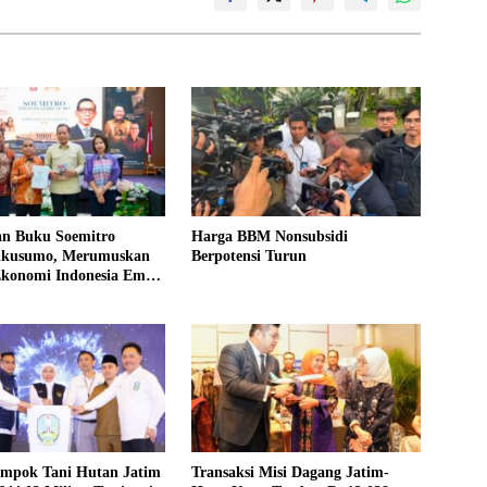
an Buku Soemitro
Harga BBM Nonsubsidi
ikusumo, Merumuskan
Berpotensi Turun
Ekonomi Indonesia Emas
mpok Tani Hutan Jatim
Transaksi Misi Dagang Jatim-