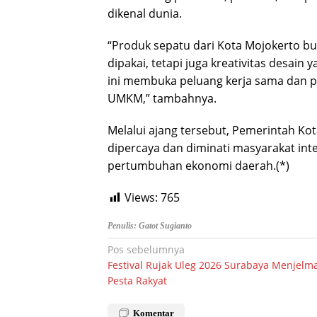
dikenal dunia.
“Produk sepatu dari Kota Mojokerto bu
dipakai, tetapi juga kreativitas des
ini membuka peluang kerja sama dan pa
UMKM,” tambahnya.
Melalui ajang tersebut, Pemerintah Ko
dipercaya dan diminati masyarakat int
pertumbuhan ekonomi daerah.(*)
Views:
765
Penulis: Gatot Sugianto
Navigasi
Pos sebelumnya
Festival Rujak Uleg 2026 Surabaya Menjelm
pos
Pesta Rakyat
Komentar