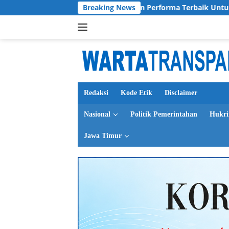
Langsung
igi Pratama Siap Berikan Performa Terbaik Untuk Deltras FC
Breaking News
ke
konten
Redaksi
Kode Etik
Disclaimer
Nasional
Politik Pemerintahan
Hukr
Jawa Timur