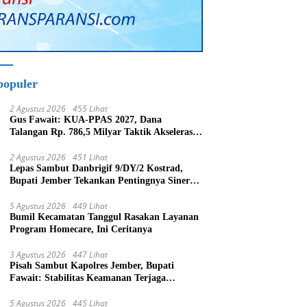
populer
2 Agustus 2026
455 Lihat
Gus Fawait: KUA-PPAS 2027, Dana
Talangan Rp. 786,5 Milyar Taktik Akselerasi
Pembagunan Kabupaten Jember
2 Agustus 2026
451 Lihat
Lepas Sambut Danbrigif 9/DY/2 Kostrad,
Bupati Jember Tekankan Pentingnya Sinergi
Bangun Daerah
5 Agustus 2026
449 Lihat
Bumil Kecamatan Tanggul Rasakan Layanan
Program Homecare, Ini Ceritanya
3 Agustus 2026
447 Lihat
Pisah Sambut Kapolres Jember, Bupati
Fawait: Stabilitas Keamanan Terjaga
Pertumbuhan Ekonomi Akan Bangkit
5 Agustus 2026
445 Lihat