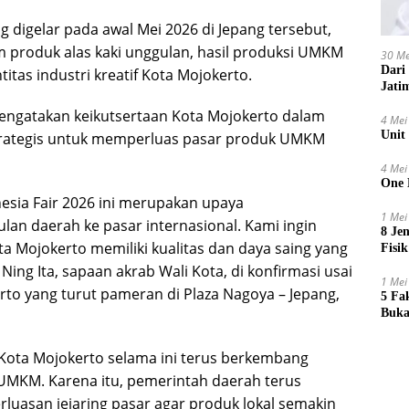
 digelar pada awal Mei 2026 di Jepang tersebut,
produk alas kaki unggulan, hasil produksi UMKM
30 Me
Dari
titas industri kreatif Kota Mojokerto.
Jati
 mengatakan keikutsertaan Kota Mojokerto dalam
4 Mei
Unit
strategis untuk memperluas pasar produk UMKM
4 Mei
One 
nesia Fair 2026 ini merupakan upaya
1 Mei
n daerah ke pasar internasional. Kami ingin
8 Je
Mojokerto memiliki kualitas dan daya saing yang
Fisik
ng Ita, sapaan akrab Wali Kota, di konfirmasi usai
1 Mei
o yang turut pameran di Plaza Nagoya – Jepang,
5 Fa
Buka
i Kota Mojokerto selama ini terus berkembang
UMKM. Karena itu, pemerintah daerah terus
luasan jejaring pasar agar produk lokal semakin