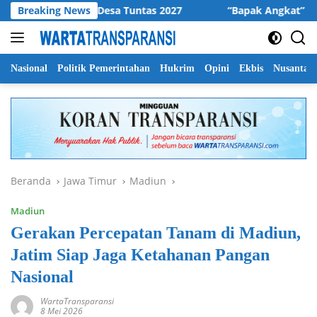
Langsung
rbaikan Jalan Desa Tuntas 2027
Breaking News
“Bapak Angkat” : Mahas
ke
konten
Nasional
Politik Pemerintahan
Hukrim
Opini
Ekbis
Nusantar
Beranda
Jawa Timur
Madiun
Madiun
Gerakan Percepatan Tanam di Madiun,
Jatim Siap Jaga Ketahanan Pangan
Nasional
WartaTransparansi
8 Mei 2026