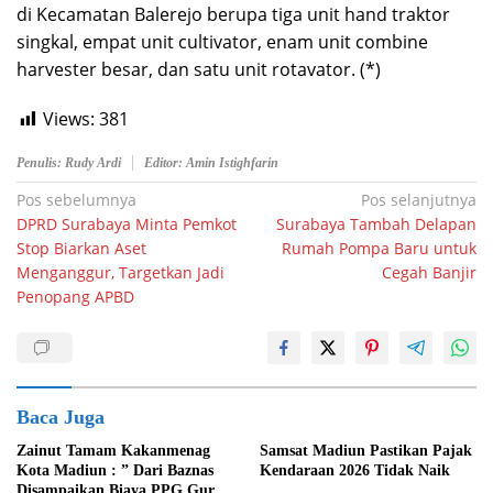
di Kecamatan Balerejo berupa tiga unit hand traktor
singkal, empat unit cultivator, enam unit combine
harvester besar, dan satu unit rotavator. (*)
Views:
381
Penulis: Rudy Ardi
Editor: Amin Istighfarin
Navigasi
Pos sebelumnya
Pos selanjutnya
DPRD Surabaya Minta Pemkot
Surabaya Tambah Delapan
pos
Stop Biarkan Aset
Rumah Pompa Baru untuk
Menganggur, Targetkan Jadi
Cegah Banjir
Penopang APBD
Baca Juga
Zainut Tamam Kakanmenag
Samsat Madiun Pastikan Pajak
Kota Madiun : ” Dari Baznas
Kendaraan 2026 Tidak Naik
Disampaikan Biaya PPG Guru