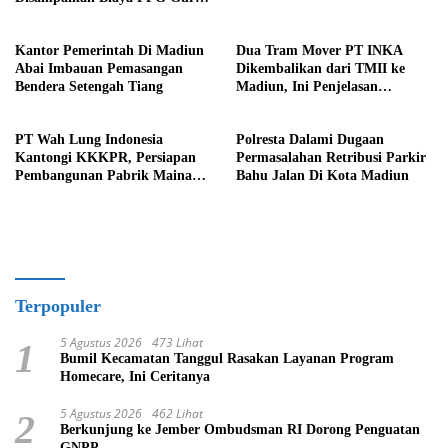
Bersumber Dari Dana Hibah”
Kantor Pemerintah Di Madiun
Dua Tram Mover PT INKA
Abai Imbauan Pemasangan
Dikembalikan dari TMII ke
Bendera Setengah Tiang
Madiun, Ini Penjelasan
Perusahaan
PT Wah Lung Indonesia
Polresta Dalami Dugaan
Kantongi KKKPR, Persiapan
Permasalahan Retribusi Parkir
Pembangunan Pabrik Mainan
Bahu Jalan Di Kota Madiun
di Madiun Bisa Dimulai
Terpopuler
5 Agustus 2026
473 Lihat
1
Bumil Kecamatan Tanggul Rasakan Layanan Program
Homecare, Ini Ceritanya
5 Agustus 2026
462 Lihat
2
Berkunjung ke Jember Ombudsman RI Dorong Penguatan
GNPP