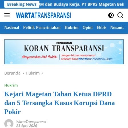
Langsung
Perkuat SDM dan Budaya Kerja, PT BPRS Magetan Bekali Staf d
Breaking News
ke
konten
Nasional
Politik Pemerintahan
Hukrim
Opini
Ekbis
Nusantar
Beranda
Hukrim
Hukrim
Kejari Magetan Tahan Ketua DPRD
dan 5 Tersangka Kasus Korupsi Dana
Pokir
WartaTransparansi
23 April 2026