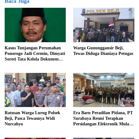
Baca Juga
Kasus Tunjangan Perumahan
Warga Gununggansir Beji,
Ponorogo Jadi Cermin, Dimyati
Tewas Diduga Dianiaya Petugas
Soroti Tata Kelola Dokumen
DPRD Magetan
Ratusan Warga Lurug Polsek
Era Baru Peradilan Pidana, PT
Beji, Pasca Tewasnya Widi
Surabaya Resmi Terapkan
Nurcahyo
Persidangan Elektronik Mulai 1
Agustus