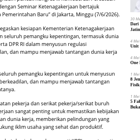
 dengan Seminar Ketenagakerjaan bertajuk
 Pemerintahan Baru” di Jakarta, Minggu (7/6/2026).
30 Me
Dari
negaskan kesiapan Kementerian Ketenagakerjaan
Jati
an seluruh pemangku kepentingan, termasuk dunia
4 Mei
serta DPR RI dalam menyusun regulasi
Unit
dilan, dan mampu menjawab tantangan dunia kerja
4 Mei
One 
 seluruh pemangku kepentingan untuk menyusun
1 Mei
8 Je
f, berkeadilan, dan mampu menjawab tantangan
Fisik
atanya.
1 Mei
5 Fa
tan pekerja dan serikat pekerja/serikat buruh
Buka
kerjaan sangat penting untuk memastikan kebijakan
han dunia kerja, memberikan pelindungan yang
ukung iklim usaha yang sehat dan produktif.