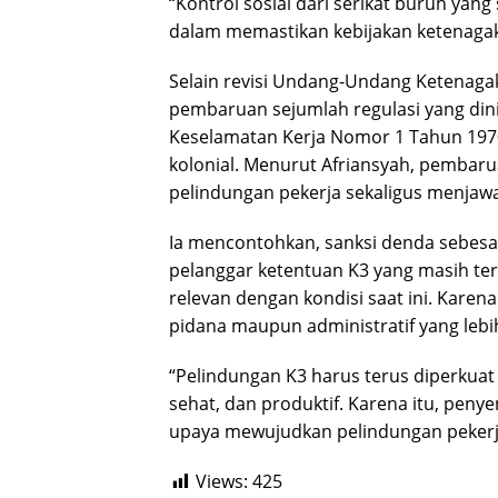
“Kontrol sosial dari serikat buruh yan
dalam memastikan kebijakan ketenagake
Selain revisi Undang-Undang Ketenag
pembaruan sejumlah regulasi yang di
Keselamatan Kerja Nomor 1 Tahun 197
kolonial. Menurut Afriansyah, pembar
pelindungan pekerja sekaligus menjaw
Ia mencontohkan, sanksi denda sebesar
pelanggar ketentuan K3 yang masih ter
relevan dengan kondisi saat ini. Kar
pidana maupun administratif yang lebih
“Pelindungan K3 harus terus diperkuat
sehat, dan produktif. Karena itu, peny
upaya mewujudkan pelindungan pekerja 
Views:
425