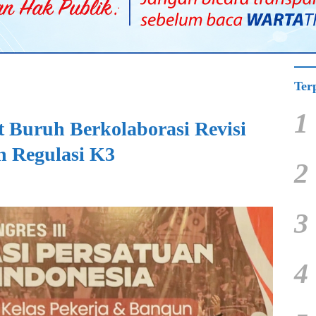
Ter
1
 Buruh Berkolaborasi Revisi
n Regulasi K3
2
3
4