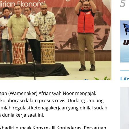
5
Life
jaan (Wamenaker) Afriansyah Noor mengajak
erkolaborasi dalam proses revisi Undang-Undang
lah regulasi ketenagakerjaan yang dinilai sudah
dunia kerja saat ini.
hadiri puncak Kongres III Konfederasi Persatuan