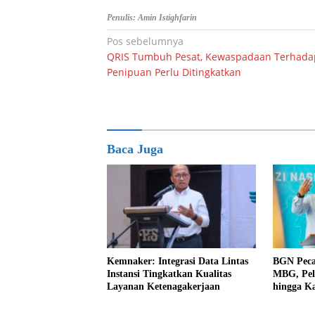
Penulis: Amin Istighfarin
Navigasi
Pos sebelumnya
QRIS Tumbuh Pesat, Kewaspadaan Terhada
pos
Penipuan Perlu Ditingkatkan
Baca Juga
Kemnaker: Integrasi Data Lintas
BGN Peca
Instansi Tingkatkan Kualitas
MBG, Pel
Layanan Ketenagakerjaan
hingga K
Sorotan