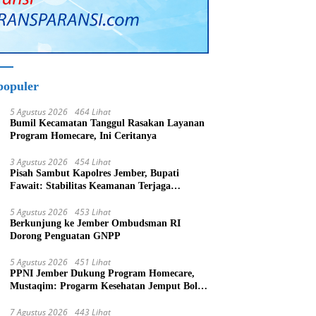
populer
5 Agustus 2026
464 Lihat
Bumil Kecamatan Tanggul Rasakan Layanan
Program Homecare, Ini Ceritanya
3 Agustus 2026
454 Lihat
Pisah Sambut Kapolres Jember, Bupati
Fawait: Stabilitas Keamanan Terjaga
Pertumbuhan Ekonomi Akan Bangkit
5 Agustus 2026
453 Lihat
Berkunjung ke Jember Ombudsman RI
Dorong Penguatan GNPP
5 Agustus 2026
451 Lihat
PPNI Jember Dukung Program Homecare,
Mustaqim: Progarm Kesehatan Jemput Bola
Tujuan Mulia
7 Agustus 2026
443 Lihat