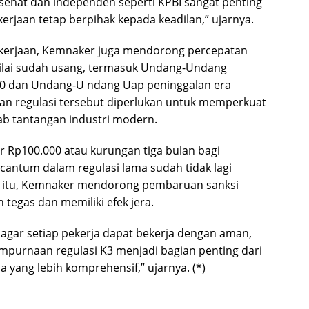
g sehat dan independen seperti KPBI sangat penting
rjaan tetap berpihak kepada keadilan,” ujarnya.
akerjaan, Kemnaker juga mendorong percepatan
nilai sudah usang, termasuk Undang-Undang
0 dan Undang-U ndang Uap peninggalan era
uan regulasi tersebut diperlukan untuk memperkuat
ab tantangan industri modern.
 Rp100.000 atau kurungan tiga bulan bagi
cantum dalam regulasi lama sudah tidak lagi
ena itu, Kemnaker mendorong pembaruan sanksi
 tegas dan memiliki efek jera.
 agar setiap pekerja dapat bekerja dengan aman,
empurnaan regulasi K3 menjadi bagian penting dari
yang lebih komprehensif,” ujarnya. (*)