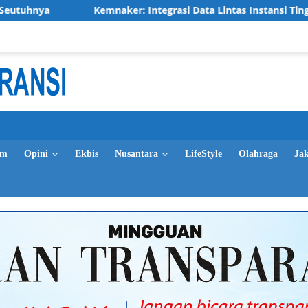
Kemnaker: Integrasi Data Lintas Instansi Tingkatkan Kualitas
im
Opini
Ekbis
Nusantara
LifeStyle
Olahraga
Ja