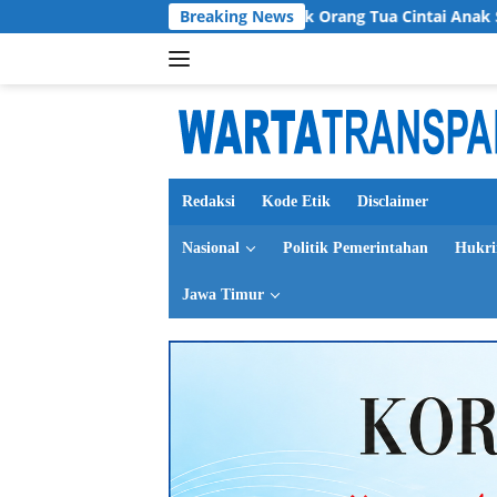
Langsung
Kabupaten Jember Ajak Orang Tua Cintai Anak Seutuhnya
Breaking News
ke
konten
Redaksi
Kode Etik
Disclaimer
Nasional
Politik Pemerintahan
Hukr
Jawa Timur