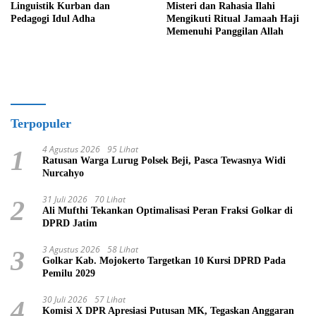
Linguistik Kurban dan
Misteri dan Rahasia Ilahi
Pedagogi Idul Adha
Mengikuti Ritual Jamaah Haji
Memenuhi Panggilan Allah
Terpopuler
4 Agustus 2026
95 Lihat
1
Ratusan Warga Lurug Polsek Beji, Pasca Tewasnya Widi
Nurcahyo
31 Juli 2026
70 Lihat
2
Ali Mufthi Tekankan Optimalisasi Peran Fraksi Golkar di
DPRD Jatim
3 Agustus 2026
58 Lihat
3
Golkar Kab. Mojokerto Targetkan 10 Kursi DPRD Pada
Pemilu 2029
30 Juli 2026
57 Lihat
4
Komisi X DPR Apresiasi Putusan MK, Tegaskan Anggaran