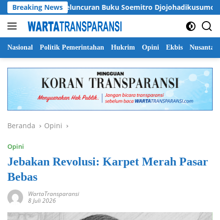
Langsung
Breaking News
Peluncuran Buku Soemitro Djojohadikusumo, Merumuska
ke
konten
Nasional
Politik Pemerintahan
Hukrim
Opini
Ekbis
Nusantar
Beranda
Opini
Opini
Jebakan Revolusi: Karpet Merah Pasar
Bebas
WartaTransparansi
8 Juli 2026