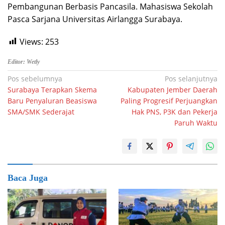
Pembangunan Berbasis Pancasila. Mahasiswa Sekolah
Pasca Sarjana Universitas Airlangga Surabaya.
Views:
253
Editor: Wetly
Navigasi
Pos sebelumnya
Pos selanjutnya
Surabaya Terapkan Skema
Kabupaten Jember Daerah
pos
Baru Penyaluran Beasiswa
Paling Progresif Perjuangkan
SMA/SMK Sederajat
Hak PNS, P3K dan Pekerja
Paruh Waktu
Baca Juga