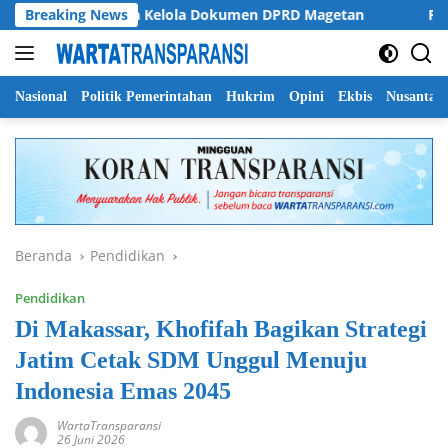
Langsung
ti Soroti Tata Kelola Dokumen DPRD Magetan
Breaking News
Pemprov J
ke
konten
Nasional
Politik Pemerintahan
Hukrim
Opini
Ekbis
Nusantar
Beranda
Pendidikan
Pendidikan
Di Makassar, Khofifah Bagikan Strategi
Jatim Cetak SDM Unggul Menuju
Indonesia Emas 2045
WartaTransparansi
26 Juni 2026