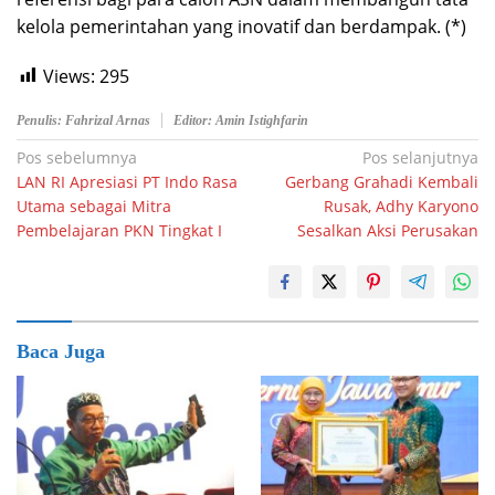
kelola pemerintahan yang inovatif dan berdampak. (*)
Views:
295
Penulis: Fahrizal Arnas
Editor: Amin Istighfarin
Navigasi
Pos sebelumnya
Pos selanjutnya
LAN RI Apresiasi PT Indo Rasa
Gerbang Grahadi Kembali
pos
Utama sebagai Mitra
Rusak, Adhy Karyono
Pembelajaran PKN Tingkat I
Sesalkan Aksi Perusakan
Baca Juga