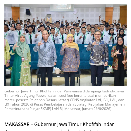
Gubernur Jawa Timur Khofifah Indar Parawansa didampingi Kadindik Jawa
Timur Aires Agung Paewai dalam sesi foto bersma usai memberikan
materi peserta Pelatihan Dasar (Latsar) CPNS Angkatan LVI, LVII, LVIII, dan
LIX Tahun 2026 di Pusat Pembelajaran dan Strategi Kebijakan Manajemen
Pemerintahan (Pusjar SKMP) LAN RI, Makassar, Jumat (26/6/2026)
MAKASSAR
– Gubernur Jawa Timur Khofifah Indar