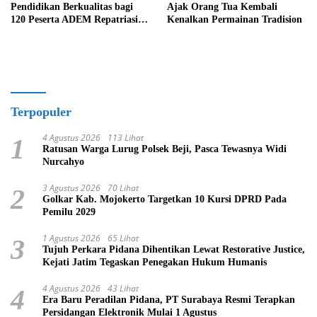
Pendidikan Berkualitas bagi
Ajak Orang Tua Kembali
120 Peserta ADEM Repatriasi
Kenalkan Permainan Tradision
2026
Terpopuler
4 Agustus 2026
113 Lihat
1
Ratusan Warga Lurug Polsek Beji, Pasca Tewasnya Widi
Nurcahyo
3 Agustus 2026
70 Lihat
2
Golkar Kab. Mojokerto Targetkan 10 Kursi DPRD Pada
Pemilu 2029
1 Agustus 2026
65 Lihat
3
Tujuh Perkara Pidana Dihentikan Lewat Restorative Justice,
Kejati Jatim Tegaskan Penegakan Hukum Humanis
4 Agustus 2026
43 Lihat
4
Era Baru Peradilan Pidana, PT Surabaya Resmi Terapkan
Persidangan Elektronik Mulai 1 Agustus