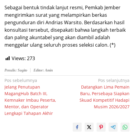
​Sebagai bentuk tindak lanjut resmi, Pemkab Jember
mengirimkan surat yang melampirkan berkas
pengunduran diri Andrias Warsito. Berdasarkan hasil
konsultasi tersebut, disepakati bahwa langkah terbaik
dan paling akuntabel yang akan diambil adalah
menggelar ulang seluruh proses seleksi calon. (*)
Views:
273
Penulis: Sugito
Editor: Amin
Navigasi
Pos sebelumnya
Pos selanjutnya
Jelang Penutupan
Datangkan Lima Pemain
pos
MagangHub Batch III,
Baru, Persebaya Siapkan
Kemnaker Imbau Peserta,
Skuad Kompetitif Hadapi
Mentor, dan Operator
Musim 2026/2027
Lengkapi Tahapan Akhir