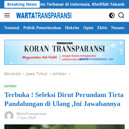
Langsung
Pramuka Jatim Terbesar di Indonesia, Khofifah Tekankan Semang
Breaking News
ke
konten
Nasional
Politik Pemerintahan
Hukrim
Opini
Ekbis
Nusantar
Beranda
Jawa Timur
Jember
Jember
Terbuka ! Seleksi Dirut Perundam Tirta
Pandalungan di Ulang ,Ini Jawabannya
WartaTransparansi
17 Juni 2026