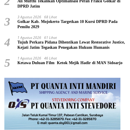
2
Ali Mufthi Tekankan Optimalisasi Peran Fraksi Golkar di
DPRD Jatim
3 Agustus 2026
68 Lihat
3
Golkar Kab. Mojokerto Targetkan 10 Kursi DPRD Pada
Pemilu 2029
1 Agustus 2026
61 Lihat
4
Tujuh Perkara Pidana Dihentikan Lewat Restorative Justice,
Kejati Jatim Tegaskan Penegakan Hukum Humanis
1 Agustus 2026
46 Lihat
5
Ketawa Duluan Film Ketok Mejik Hadir di MAN Sidoarjo