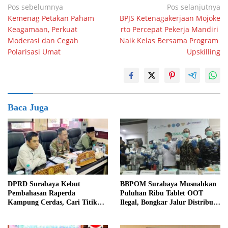
Navigasi
Pos sebelumnya
Pos selanjutnya
Kemenag Petakan Paham
BPJS Ketenagakerjaan Mojoke
pos
Keagamaan, Perkuat
rto Percepat Pekerja Mandiri
Moderasi dan Cegah
Naik Kelas Bersama Program
Polarisasi Umat
Upskilling
Baca Juga
DPRD Surabaya Kebut
BBPOM Surabaya Musnahkan
Pembahasan Raperda
Puluhan Ribu Tablet OOT
Kampung Cerdas, Cari Titik
Ilegal, Bongkar Jalur Distribusi
Temu dengan Program
Menuju Indonesia Timur
Kampung Pancasila