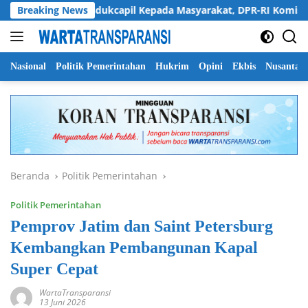
Langsung
ayanan Disdukcapil Kepada Masyarakat, DPR-RI Komisi II Minta 
Breaking News
ke
konten
Nasional
Politik Pemerintahan
Hukrim
Opini
Ekbis
Nusantar
Beranda
Politik Pemerintahan
Politik Pemerintahan
Pemprov Jatim dan Saint Petersburg
Kembangkan Pembangunan Kapal
Super Cepat
WartaTransparansi
13 Juni 2026