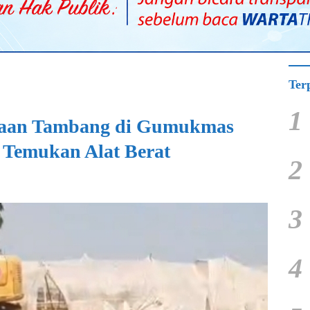
Ter
1
gaan Tambang di Gumukmas
k Temukan Alat Berat
2
3
4