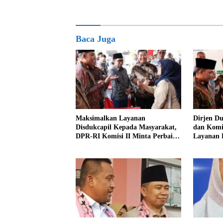
Baca Juga
Maksimalkan Layanan
Dirjen D
Disdukcapil Kepada Masyarakat,
dan Komis
DPR-RI Komisi II Minta Perbaiki
Layanan 
Sistem
Jember