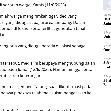
sorotan warga, Kamis (11/6/2026).
30 Me
umlah warga mengirimkan tiga video yang
Dari
kasi yang diduga sebagai area tambang. Dalam
Jati
erada di lokasi, serta terlihat gundukan tanah
4 Mei
ian.
Unit
eorang pria yang diduga berada di lokasi sebagai
4 Mei
One 
1 Mei
 tersebut, media ini berupaya menghubungi salah
8 Je
Fisik
ksud pada Jumat (12/6/2026). Namun hingga berita
memberikan keterangan.
1 Mei
5 Fa
Buka
umukmas, Jember, Tatang, saat dikonfirmasi pada
 bahwa pihaknya telah melakukan pengecekan ke
at berat. Di jalan menuju lokasi juga tidak