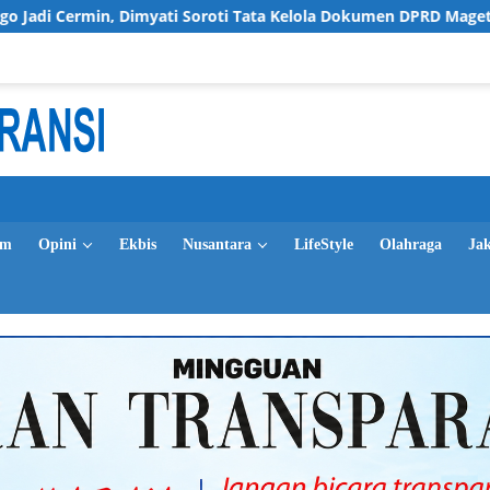
imyati Soroti Tata Kelola Dokumen DPRD Magetan
Pemp
im
Opini
Ekbis
Nusantara
LifeStyle
Olahraga
Ja