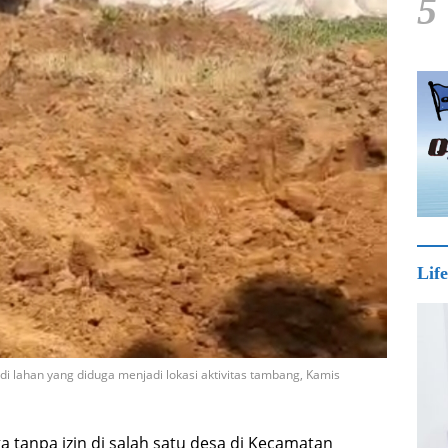
5
Life
di lahan yang diduga menjadi lokasi aktivitas tambang, Kamis
a tanpa izin di salah satu desa di Kecamatan