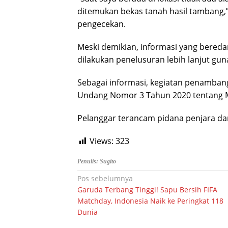
ditemukan bekas tanah hasil tambang,
pengecekan.
Meski demikian, informasi yang bereda
dilakukan penelusuran lebih lanjut gu
Sebagai informasi, kegiatan penambang
Undang Nomor 3 Tahun 2020 tentang M
Pelanggar terancam pidana penjara dan
Views:
323
Penulis: Sugito
Navigasi
Pos sebelumnya
Garuda Terbang Tinggi! Sapu Bersih FIFA
pos
Matchday, Indonesia Naik ke Peringkat 118
Dunia