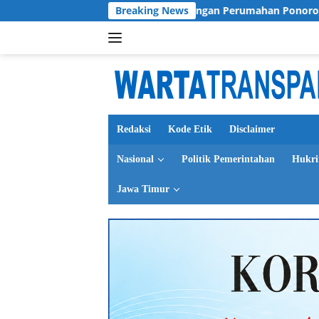
Langsung
al
Kasus Tunjangan Perumahan Ponorogo Jadi Cermin, D
Breaking News
ke
konten
Redaksi
Kode Etik
Disclaimer
Nasional
Politik Pemerintahan
Hukr
Jawa Timur