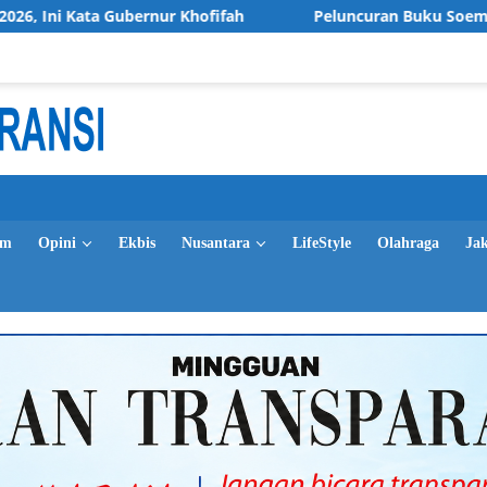
 Gubernur Khofifah
Peluncuran Buku Soemitro Djojohadi
im
Opini
Ekbis
Nusantara
LifeStyle
Olahraga
Ja