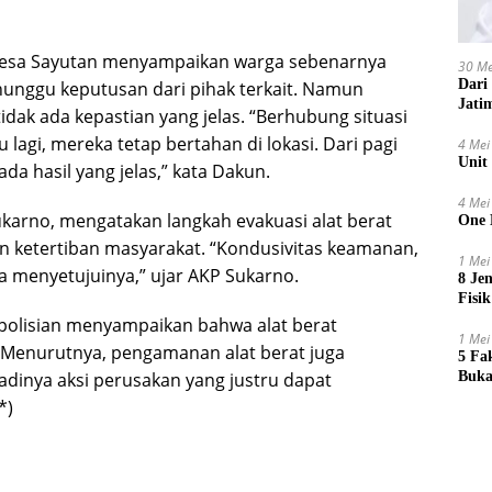
desa Sayutan menyampaikan warga sebenarnya
30 Me
Dari
unggu keputusan dari pihak terkait. Namun
Jati
dak ada kepastian yang jelas. “Berhubung situasi
agi, mereka tetap bertahan di lokasi. Dari pagi
4 Mei
Unit
a hasil yang jelas,” kata Dakun.
4 Mei
karno, mengatakan langkah evakuasi alat berat
One 
 ketertiban masyarakat. “Kondusivitas keamanan,
1 Mei
 menyetujuinya,” ujar AKP Sukarno.
8 Je
Fisik
epolisian menyampaikan bahwa alat berat
1 Mei
. Menurutnya, pengamanan alat berat juga
5 Fa
dinya aksi perusakan yang justru dapat
Buka
*)