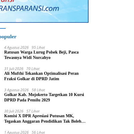
populer
4 Agustus 2026
95 Lihat
Ratusan Warga Lurug Polsek Beji, Pasca
Tewasnya Widi Nurcahyo
31 Juli 2026
70 Lihat
Ali Mufthi Tekankan Optimalisasi Peran
Fraksi Golkar di DPRD Jatim
3 Agustus 2026
58 Lihat
Golkar Kab. Mojokerto Targetkan 10 Kursi
DPRD Pada Pemilu 2029
30 Juli 2026
57 Lihat
Komisi X DPR Apresiasi Putusan MK,
Tegaskan Anggaran Pendidikan Tak Boleh
Dipakai untuk MBG
1 Agustus 2026
56 Lihat