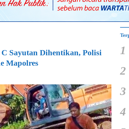
Ter
1
C Sayutan Dihentikan, Polisi
e Mapolres
2
3
4