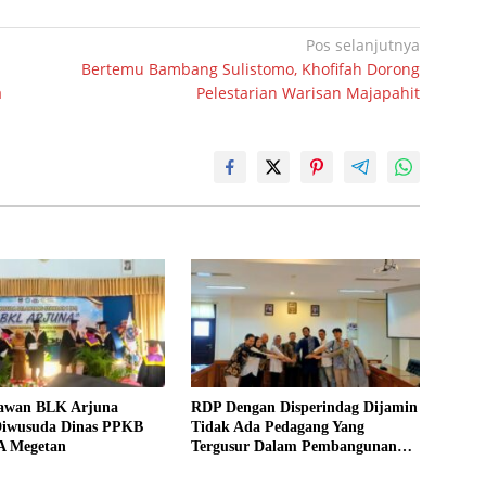
Pos selanjutnya
Bertemu Bambang Sulistomo, Khofifah Dorong
a
Pelestarian Warisan Majapahit
awan BLK Arjuna
RDP Dengan Disperindag Dijamin
iwusuda Dinas PPKB
Tidak Ada Pedagang Yang
A Megetan
Tergusur Dalam Pembangunan
Gedung Bioskop Di Pasar Baru