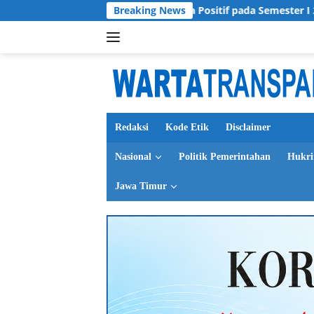
Langsung
Jatim Catat Kinerja Positif pada Semester I 2026, Ini Kata
Breaking News
ke
konten
Redaksi
Kode Etik
Disclaimer
Nasional
Politik Pemerintahan
Hukr
Jawa Timur