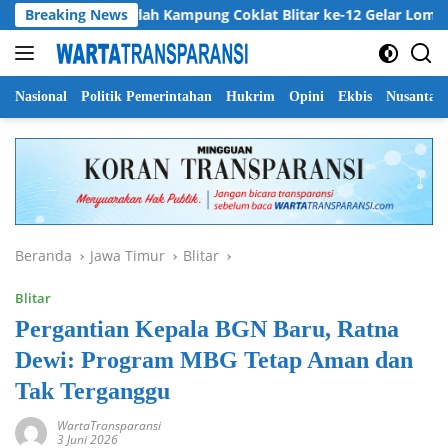
Langsung
Breaking News
Harlah Kampung Coklat Blitar ke-12 Gelar Lomba Mewarn
ke
konten
Nasional
Politik Pemerintahan
Hukrim
Opini
Ekbis
Nusantar
Beranda
Jawa Timur
Blitar
Blitar
Pergantian Kepala BGN Baru, Ratna
Dewi: Program MBG Tetap Aman dan
Tak Terganggu
WartaTransparansi
3 Juni 2026