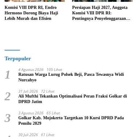
Komisi VIII DPR RI, Endro
Persiapan Haji 2027, Anggota
Hermono Dorong Biaya Haji
Komisi VIII DPR RI:
Lebih Murah dan Efisien
Pentingnya Penyelenggaraan
Haji yang Semakin Profesional
Terpopuler
4 Agustus 2026
105 Lihat
1
Ratusan Warga Lurug Polsek Beji, Pasca Tewasnya Widi
Nurcahyo
31 Juli 2026
72 Lihat
2
Ali Mufthi Tekankan Optimalisasi Peran Fraksi Golkar di
DPRD Jatim
3 Agustus 2026
65 Lihat
3
Golkar Kab. Mojokerto Targetkan 10 Kursi DPRD Pada
Pemilu 2029
30 Juli 2026
61 Lihat