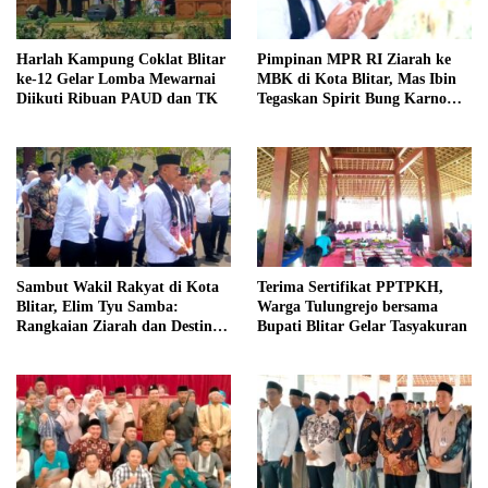
Harlah Kampung Coklat Blitar
Pimpinan MPR RI Ziarah ke
ke-12 Gelar Lomba Mewarnai
MBK di Kota Blitar, Mas Ibin
Diikuti Ribuan PAUD dan TK
Tegaskan Spirit Bung Karno
Telah Melegenda
Sambut Wakil Rakyat di Kota
Terima Sertifikat PPTPKH,
Blitar, Elim Tyu Samba:
Warga Tulungrejo bersama
Rangkaian Ziarah dan Destinasi
Bupati Blitar Gelar Tasyakuran
Historis