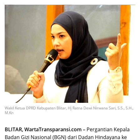
Wakil Ketua DPRD Kabupaten Blitar, Hj Ratna Dewi Nirwana Sari, S.S., S.H.,
M.Kn
BLITAR, WartaTransparansi.com –
Pergantian Kepala
Badan Gizi Nasional (BGN) dari Dadan Hindayana ke