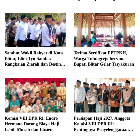
Telah Melegenda
Sambut Wakil Rakyat di Kota
Terima Sertifikat PPTPKH,
Blitar, Elim Tyu Samba:
Warga Tulungrejo bersama
Rangkaian Ziarah dan Destinasi
Bupati Blitar Gelar Tasyakuran
Historis
Komisi VIII DPR RI, Endro
Persiapan Haji 2027, Anggota
Hermono Dorong Biaya Haji
Komisi VIII DPR RI:
Lebih Murah dan Efisien
Pentingnya Penyelenggaraan
Haji yang Semakin Profesional