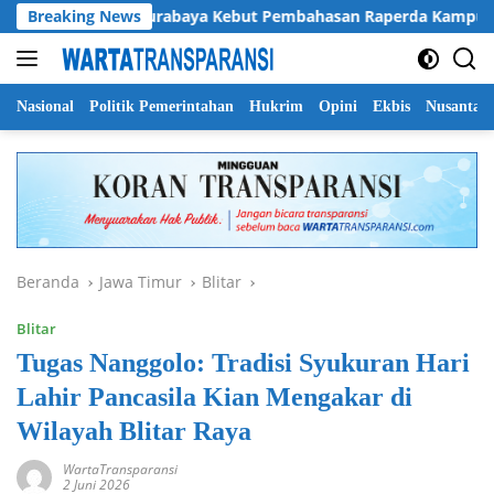
Langsung
DPRD Surabaya Kebut Pembahasan Raperda Kampung Cerdas, C
Breaking News
ke
konten
Nasional
Politik Pemerintahan
Hukrim
Opini
Ekbis
Nusantar
Beranda
Jawa Timur
Blitar
Blitar
Tugas Nanggolo: Tradisi Syukuran Hari
Lahir Pancasila Kian Mengakar di
Wilayah Blitar Raya
WartaTransparansi
2 Juni 2026