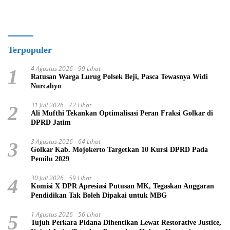
Terpopuler
4 Agustus 2026
99 Lihat
1
Ratusan Warga Lurug Polsek Beji, Pasca Tewasnya Widi
Nurcahyo
31 Juli 2026
72 Lihat
2
Ali Mufthi Tekankan Optimalisasi Peran Fraksi Golkar di
DPRD Jatim
3 Agustus 2026
64 Lihat
3
Golkar Kab. Mojokerto Targetkan 10 Kursi DPRD Pada
Pemilu 2029
30 Juli 2026
59 Lihat
4
Komisi X DPR Apresiasi Putusan MK, Tegaskan Anggaran
Pendidikan Tak Boleh Dipakai untuk MBG
1 Agustus 2026
56 Lihat
5
Tujuh Perkara Pidana Dihentikan Lewat Restorative Justice,