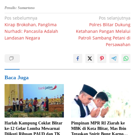
Penulis: Sumartono
Navigasi
Pos sebelumnya
Pos selanjutnya
Kirap Brokohan, Panglima
Polres Blitar Dukung
pos
Nurhadi: Pancasila Adalah
Ketahanan Pangan Melalui
Landasan Negara
Patroli Sambang Petani di
Persawahan
Baca Juga
Harlah Kampung Coklat Blitar
Pimpinan MPR RI Ziarah ke
ke-12 Gelar Lomba Mewarnai
MBK di Kota Blitar, Mas Ibin
Diikuti Ribuan PAUD dan TK
Tegaskan Spirit Bung Karno