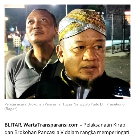
Panitia acara Brokohan Pancasila, Tugas Nanggolo Yudo Dili Prasetiono
(Bagas)
BLITAR, WartaTransparansi.com –
Pelaksanaan Kirab
dan Brokohan Pancasila V dalam rangka memperingati