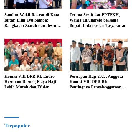
Sambut Wakil Rakyat di Kota
Terima Sertifikat PPTPKH,
Blitar, Elim Tyu Samba:
Warga Tulungrejo bersama
Rangkaian Ziarah dan Destinasi
Bupati Blitar Gelar Tasyakuran
Historis
Komisi VIII DPR RI, Endro
Persiapan Haji 2027, Anggota
Hermono Dorong Biaya Haji
Komisi VIII DPR RI:
Lebih Murah dan Efisien
Pentingnya Penyelenggaraan
Haji yang Semakin Profesional
Terpopuler