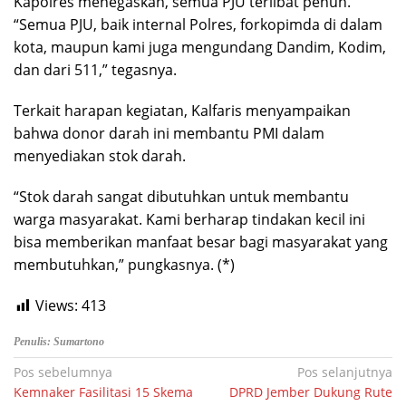
Kapolres menegaskan, semua PJU terlibat penuh.
“Semua PJU, baik internal Polres, forkopimda di dalam
kota, maupun kami juga mengundang Dandim, Kodim,
dan dari 511,” tegasnya.
Terkait harapan kegiatan, Kalfaris menyampaikan
bahwa donor darah ini membantu PMI dalam
menyediakan stok darah.
“Stok darah sangat dibutuhkan untuk membantu
warga masyarakat. Kami berharap tindakan kecil ini
bisa memberikan manfaat besar bagi masyarakat yang
membutuhkan,” pungkasnya. (*)
Views:
413
Penulis: Sumartono
Navigasi
Pos sebelumnya
Pos selanjutnya
Kemnaker Fasilitasi 15 Skema
DPRD Jember Dukung Rute
pos