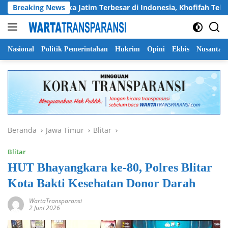
Langsung
ingen Pramuka Jatim Terbesar di Indonesia, Khofifah Tekankan 
Breaking News
ke
konten
Nasional
Politik Pemerintahan
Hukrim
Opini
Ekbis
Nusantar
Beranda
Jawa Timur
Blitar
Blitar
HUT Bhayangkara ke-80, Polres Blitar
Kota Bakti Kesehatan Donor Darah
WartaTransparansi
2 Juni 2026