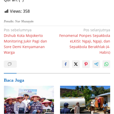
Views:
358
Penulis: Nur Muzayyin
Navigasi
Pos sebelumnya
Pos selanjutnya
Dishub Kota Mojokerto
Fenomenal Ponpes Sepakbola
pos
Monitoring Jukir Pagi dan
eLKISI: Ngaji, Ngaji, dan
Sore Demi Kenyamanan
Sepakbola Berakhlak (4-
Warga
Habis)
Baca Juga