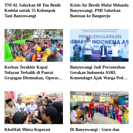
TNI AL Salurkan 60 Ton Benih
Krisis Air Bersih Mulai Melanda
Kedelai untuk 55 Kelompok
Banyuwangi, PMI Salurkan
Tani Banyuwangi
Bantuan ke Bangorejo
Korban Terakhir Kapal
Banyuwangi Jadi Percontohan
Nelayan Terbalik di Pantai
Gerakan Indonesia ASRI,
Grajagan Ditemukan, Operasi
Kemendagri Ajak Warga Peduli
SAR Resmi Ditutup
Lingkungan
Khofifah Minta Koperasi
Di Banyuwangi : Guru dan