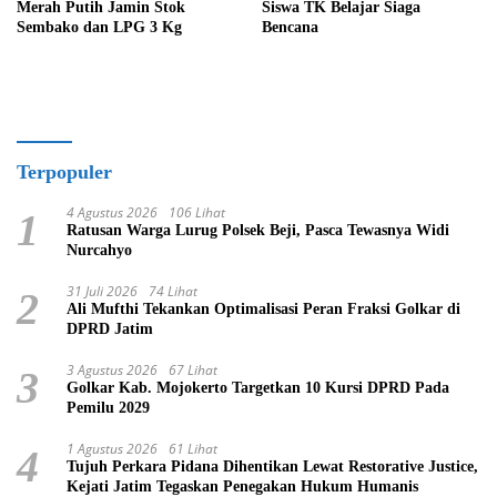
Merah Putih Jamin Stok
Siswa TK Belajar Siaga
Sembako dan LPG 3 Kg
Bencana
Terpopuler
4 Agustus 2026
106 Lihat
1
Ratusan Warga Lurug Polsek Beji, Pasca Tewasnya Widi
Nurcahyo
31 Juli 2026
74 Lihat
2
Ali Mufthi Tekankan Optimalisasi Peran Fraksi Golkar di
DPRD Jatim
3 Agustus 2026
67 Lihat
3
Golkar Kab. Mojokerto Targetkan 10 Kursi DPRD Pada
Pemilu 2029
1 Agustus 2026
61 Lihat
4
Tujuh Perkara Pidana Dihentikan Lewat Restorative Justice,
Kejati Jatim Tegaskan Penegakan Hukum Humanis