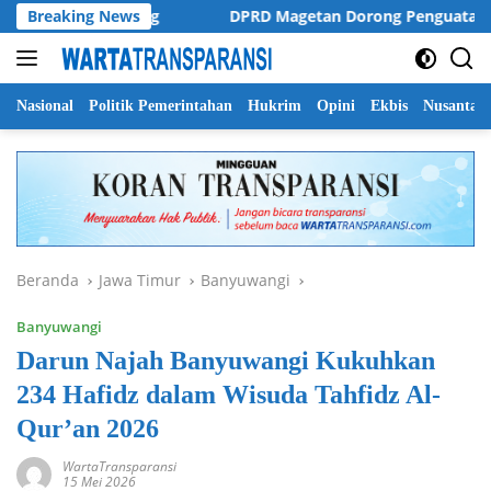
Langsung
Ojol di Malang
Breaking News
DPRD Magetan Dorong Penguatan Regulasi
ke
konten
Nasional
Politik Pemerintahan
Hukrim
Opini
Ekbis
Nusantar
Beranda
Jawa Timur
Banyuwangi
Banyuwangi
Darun Najah Banyuwangi Kukuhkan
234 Hafidz dalam Wisuda Tahfidz Al-
Qur’an 2026
WartaTransparansi
15 Mei 2026