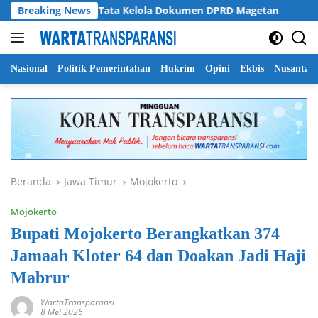
Langsung
imyati Soroti Tata Kelola Dokumen DPRD Magetan
Breaking News
Pempr
ke
konten
Nasional
Politik Pemerintahan
Hukrim
Opini
Ekbis
Nusantar
Beranda
Jawa Timur
Mojokerto
Mojokerto
Bupati Mojokerto Berangkatkan 374
Jamaah Kloter 64 dan Doakan Jadi Haji
Mabrur
WartaTransparansi
8 Mei 2026