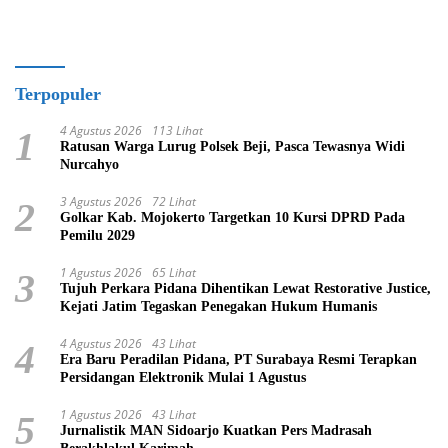
Terpopuler
4 Agustus 2026
113 Lihat
1
Ratusan Warga Lurug Polsek Beji, Pasca Tewasnya Widi
Nurcahyo
3 Agustus 2026
72 Lihat
2
Golkar Kab. Mojokerto Targetkan 10 Kursi DPRD Pada
Pemilu 2029
1 Agustus 2026
65 Lihat
3
Tujuh Perkara Pidana Dihentikan Lewat Restorative Justice,
Kejati Jatim Tegaskan Penegakan Hukum Humanis
4 Agustus 2026
43 Lihat
4
Era Baru Peradilan Pidana, PT Surabaya Resmi Terapkan
Persidangan Elektronik Mulai 1 Agustus
1 Agustus 2026
43 Lihat
5
Jurnalistik MAN Sidoarjo Kuatkan Pers Madrasah