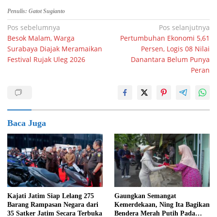
Penulis: Gatot Sugianto
Navigasi
Pos sebelumnya
Pos selanjutnya
Besok Malam, Warga
Pertumbuhan Ekonomi 5,61
pos
Surabaya Diajak Meramaikan
Persen, Logis 08 Nilai
Festival Rujak Uleg 2026
Danantara Belum Punya
Peran
Baca Juga
Kajati Jatim Siap Lelang 275
Gaungkan Semangat
Barang Rampasan Negara dari
Kemerdekaan, Ning Ita Bagikan
35 Satker Jatim Secara Terbuka
Bendera Merah Putih Pada