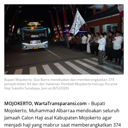
Bupati Mojokerto, Gus Barra mendoakan dan memberangkatkan 374
jamaah kloter 64 dari dari halaman Pemkab Mojokerto menuju Asrama
Haji Sukolilo Surabaya, Jum at (8/5/2026)
MOJOKERTO, WartaTransparansi.com
– Bupati
Mojokerto, Muhammad Albarraa mendoakan seluruh
Jamaah Calon Haji asal Kabupaten Mojokerto agar
menjadi haji yang mabrur saat memberangkatkan 374