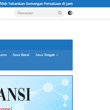
emangat Persatuan di Jamnas XII
Gubernur Jatim Sosial
karta
Jawa Barat
Jawa Tengah