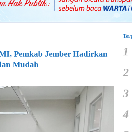
Ter
1
PMI, Pemkab Jember Hadirkan
dan Mudah
2
3
4