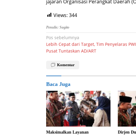
jajaran Organisasi Perangkat Daerah (O
Views:
344
Penulis: Sugito
Navigasi
Pos sebelumnya
Lebih Cepat dari Target, Tim Penyelaras PWI
pos
Pusat Tuntaskan AD/ART
Komentar
Baca Juga
Maksimalkan Layanan
Dirjen D