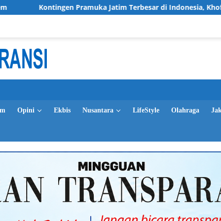
ngen Pramuka Jatim Terbesar di Indonesia, Khofifah Tekankan S
im
Opini
Ekbis
Nusantara
LifeStyle
Olahraga
Ja