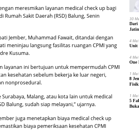
dengan meresmikan layanan medical check up bagi
 di Rumah Sakit Daerah (RSD) Balung, Senin
30 Me
Dari
Jati
pati Jember, Muhammad Fawait, ditandai dengan
4 Mei
ti meninjau langsung fasilitas ruangan CPMI yang
Unit
ndre Kusuma.
4 Mei
One 
an layanan ini bertujuan untuk mempermudah CPMI
1 Mei
n kesehatan sebelum bekerja ke luar negeri,
8 Je
an nonprosedural.
Fisik
e Surabaya, Malang, atau kota lain untuk medical
1 Mei
5 Fa
SD Balung, sudah siap melayani,” ujarnya.
Buka
ember juga menetapkan biaya medical check up
memastikan biaya pemeriksaan kesehatan CPMI