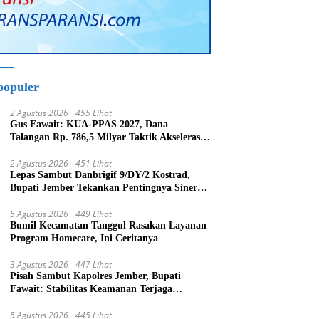
populer
2 Agustus 2026
455 Lihat
Gus Fawait: KUA-PPAS 2027, Dana
Talangan Rp. 786,5 Milyar Taktik Akselerasi
Pembagunan Kabupaten Jember
2 Agustus 2026
451 Lihat
Lepas Sambut Danbrigif 9/DY/2 Kostrad,
Bupati Jember Tekankan Pentingnya Sinergi
Bangun Daerah
5 Agustus 2026
449 Lihat
Bumil Kecamatan Tanggul Rasakan Layanan
Program Homecare, Ini Ceritanya
3 Agustus 2026
447 Lihat
Pisah Sambut Kapolres Jember, Bupati
Fawait: Stabilitas Keamanan Terjaga
Pertumbuhan Ekonomi Akan Bangkit
5 Agustus 2026
445 Lihat