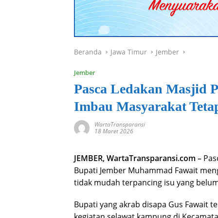
Beranda
Jawa Timur
Jember
Jember
Pasca Ledakan Masjid P
Imbau Masyarakat Teta
WartaTransparansi
18 Maret 2026
JEMBER, WartaTransparansi.com –
Pasc
Bupati Jember Muhammad Fawait mengi
tidak mudah terpancing isu yang belum 
Bupati yang akrab disapa Gus Fawait 
kegiatan selawat kampung di Kecamat