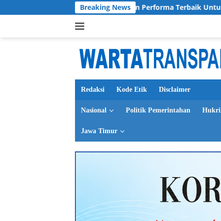
Langsung
Wigi Pratama Siap Berikan Performa Terbaik Untuk Deltras F
Breaking News
ke
konten
Redaksi
Kode Etik
Disclaimer
Nasional
Politik Pemerintahan
Hukr
Jawa Timur