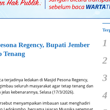
Ter
1
esona Regency, Bupati Jember
p Tenang
2
3
a terjadinya ledakan di Masjid Pesona Regency,
mbau seluruh masyarakat agar tetap tenang dan
jelas kebenarannya, Selasa (17/3/2026).
4
tersebut menyampaikan imbauan saat menghadiri
an Ledokombo, bersama jajaran Muspika setempat.