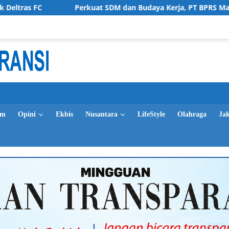
C
Perkuat SDM dan Budaya Kerja, PT BPRS Magetan Bekal
im
Opini
Ekbis
Nusantara
LifeStyle
Olahraga
Ja