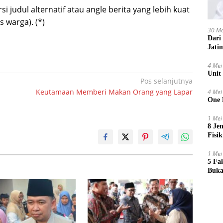
i judul alternatif atau angle berita yang lebih kuat
 warga). (*)
30 Me
Dari
Jati
4 Mei
Unit
Pos selanjutnya
Keutamaan Memberi Makan Orang yang Lapar
4 Mei
One 
1 Mei
8 Je
Fisik
1 Mei
5 Fa
Buka