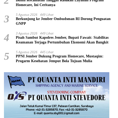
2
Bumil Kecamatan Tanggul Rasakan Layanan Program
Homecare, Ini Ceritanya
5 Agustus 2026
449 Lihat
3
Berkunjung ke Jember Ombudsman RI Dorong Penguatan
GNPP
3 Agustus 2026
449 Lihat
4
Pisah Sambut Kapolres Jember, Bupati Fawait: Stabilitas
Keamanan Terjaga Pertumbuhan Ekonomi Akan Bangkit
5 Agustus 2026
445 Lihat
5
PPNI Jember Dukung Program Homecare, Mustaqim:
Progarm Kesehatan Jemput Bola Tujuan Mulia