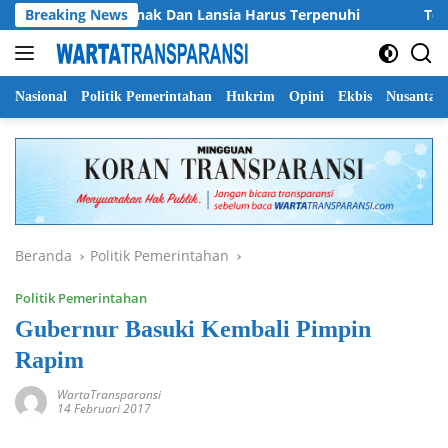
Langsung
ber: Hak Dasar Anak Dan Lansia Harus Terpenuhi
Breaking News
Terkend
ke
konten
Nasional
Politik Pemerintahan
Hukrim
Opini
Ekbis
Nusantar
Beranda
Politik Pemerintahan
Politik Pemerintahan
Gubernur Basuki Kembali Pimpin
Rapim
WartaTransparansi
14 Februari 2017