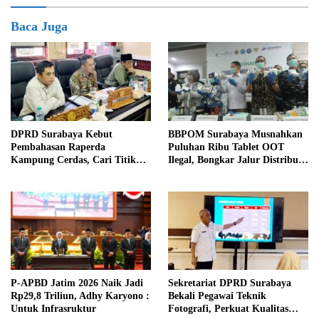
Baca Juga
DPRD Surabaya Kebut
BBPOM Surabaya Musnahkan
Pembahasan Raperda
Puluhan Ribu Tablet OOT
Kampung Cerdas, Cari Titik
Ilegal, Bongkar Jalur Distribusi
Temu dengan Program
Menuju Indonesia Timur
Kampung Pancasila
P-APBD Jatim 2026 Naik Jadi
Sekretariat DPRD Surabaya
Rp29,8 Triliun, Adhy Karyono :
Bekali Pegawai Teknik
Untuk Infrasruktur
Fotografi, Perkuat Kualitas