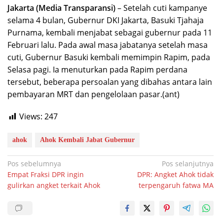
Jakarta (Media Transparansi)
– Setelah cuti kampanye
selama 4 bulan, Gubernur DKI Jakarta, Basuki Tjahaja
Purnama, kembali menjabat sebagai gubernur pada 11
Februari lalu. Pada awal masa jabatanya setelah masa
cuti, Gubernur Basuki kembali memimpin Rapim, pada
Selasa pagi. Ia menuturkan pada Rapim perdana
tersebut, beberapa persoalan yang dibahas antara lain
pembayaran MRT dan pengelolaan pasar.(ant)
Views:
247
ahok
Ahok Kembali Jabat Gubernur
Navigasi
Pos sebelumnya
Pos selanjutnya
Empat Fraksi DPR ingin
DPR: Angket Ahok tidak
pos
gulirkan angket terkait Ahok
terpengaruh fatwa MA