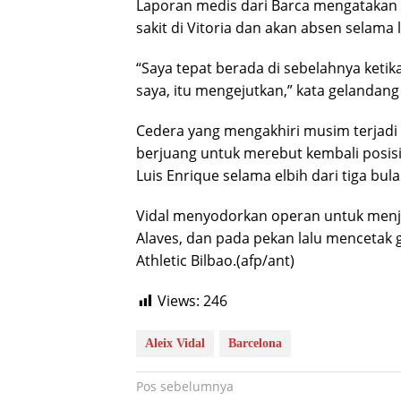
Laporan medis dari Barca mengatakan 
sakit di Vitoria dan akan absen selama 
“Saya tepat berada di sebelahnya ketika 
saya, itu mengejutkan,” kata gelandang 
Cedera yang mengakhiri musim terjadi 
berjuang untuk merebut kembali posisin
Luis Enrique selama elbih dari tiga bula
Vidal menyodorkan operan untuk menj
Alaves, dan pada pekan lalu mencetak g
Athletic Bilbao.(afp/ant)
Views:
246
Aleix Vidal
Barcelona
Navigasi
Pos sebelumnya