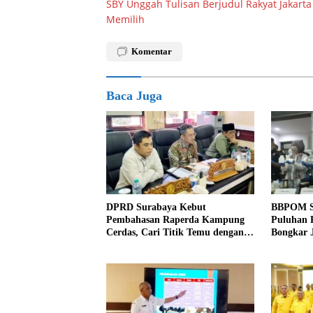
SBY Unggah Tulisan Berjudul Rakyat Jakarta
pos
Memilih
Komentar
Baca Juga
DPRD Surabaya Kebut
BBPOM S
Pembahasan Raperda Kampung
Puluhan R
Cerdas, Cari Titik Temu dengan
Bongkar J
Program Kampung Pancasila
Indonesi