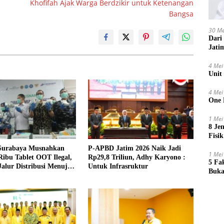
Khofifah Ajak Warga Berdzikir untuk Ketenangan
Bangsa
30 Me
Dari
Jati
4 Mei
Unit
4 Mei
One 
1 Mei
8 Je
Fisik
urabaya Musnahkan
P-APBD Jatim 2026 Naik Jadi
1 Mei
ibu Tablet OOT Ilegal,
Rp29,8 Triliun, Adhy Karyono :
5 Fa
alur Distribusi Menuju
Untuk Infrasruktur
Buka
a Timur