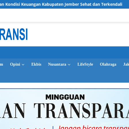
 Keuangan Kabupaten Jember Sehat dan Terkendali
LPRI 
im
Opini
Ekbis
Nusantara
LifeStyle
Olahraga
Ja