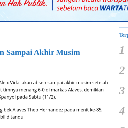
Ter
1
sen Sampai Akhir Musim
2
leix Vidal akan absen sampai akhir musim setelah
3
t timnya menang 6-0 di markas Alaves, demikian
Spanyol pada Sabtu (11/2).
4
ang bek Alaves Theo Hernandez pada menit ke-85,
il ditandu.