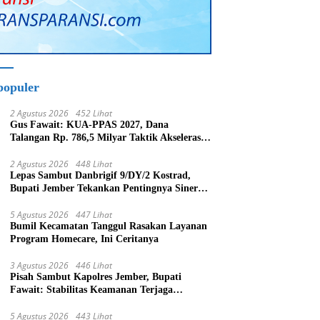
populer
2 Agustus 2026
452 Lihat
Gus Fawait: KUA-PPAS 2027, Dana
Talangan Rp. 786,5 Milyar Taktik Akselerasi
Pembagunan Kabupaten Jember
2 Agustus 2026
448 Lihat
Lepas Sambut Danbrigif 9/DY/2 Kostrad,
Bupati Jember Tekankan Pentingnya Sinergi
Bangun Daerah
5 Agustus 2026
447 Lihat
Bumil Kecamatan Tanggul Rasakan Layanan
Program Homecare, Ini Ceritanya
3 Agustus 2026
446 Lihat
Pisah Sambut Kapolres Jember, Bupati
Fawait: Stabilitas Keamanan Terjaga
Pertumbuhan Ekonomi Akan Bangkit
5 Agustus 2026
443 Lihat