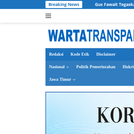
Langsung
n dan Character Building
Breaking News
Gus Fawait Tegaskan Kondisi
ke
konten
Redaksi
Kode Etik
Disclaimer
Nasional
Politik Pemerintahan
Hukr
Jawa Timur