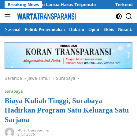
Langsung
asar Anak Dan Lansia Harus Terpenuhi
Breaking News
Terkendala Angin
ke
konten
Nasional
Politik Pemerintahan
Hukrim
Opini
Ekbis
Nusantar
Beranda
Jawa Timur
Surabaya
Surabaya
Biaya Kuliah Tinggi, Surabaya
Hadirkan Program Satu Keluarga Satu
Sarjana
WartaTransparansi
9 Juli 2026