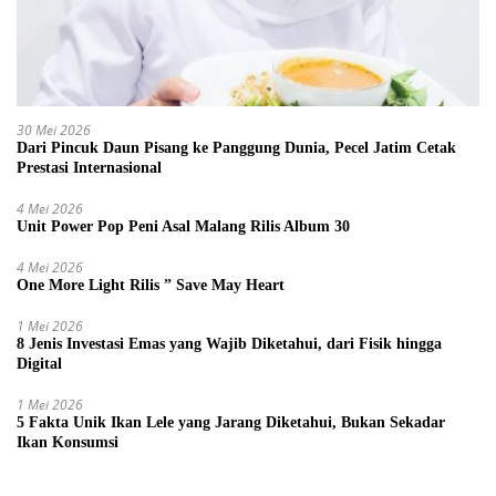
30 Mei 2026
Dari Pincuk Daun Pisang ke Panggung Dunia, Pecel Jatim Cetak
Prestasi Internasional
4 Mei 2026
Unit Power Pop Peni Asal Malang Rilis Album 30
4 Mei 2026
One More Light Rilis ” Save May Heart
1 Mei 2026
8 Jenis Investasi Emas yang Wajib Diketahui, dari Fisik hingga
Digital
1 Mei 2026
5 Fakta Unik Ikan Lele yang Jarang Diketahui, Bukan Sekadar
Ikan Konsumsi