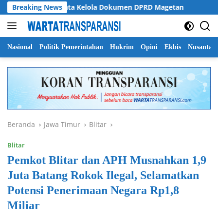
Langsung
ati Soroti Tata Kelola Dokumen DPRD Magetan
Breaking News
Pemprov 
ke
konten
Nasional
Politik Pemerintahan
Hukrim
Opini
Ekbis
Nusantar
Beranda
Jawa Timur
Blitar
Blitar
Pemkot Blitar dan APH Musnahkan 1,9
Juta Batang Rokok Ilegal, Selamatkan
Potensi Penerimaan Negara Rp1,8
Miliar