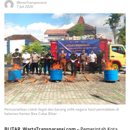
WartaTransparansi
7 Juli 2026
Pemusnahkan rokok ilegal dan barang milik negara hasil penindakan di
halaman Kantor Bea Cukai Blitar
BLITAR, WartaTransparansi.com –
Pemerintah Kota