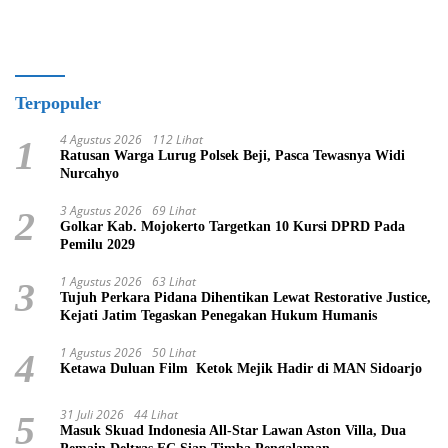
Terpopuler
4 Agustus 2026
112 Lihat
1
Ratusan Warga Lurug Polsek Beji, Pasca Tewasnya Widi
Nurcahyo
3 Agustus 2026
69 Lihat
2
Golkar Kab. Mojokerto Targetkan 10 Kursi DPRD Pada
Pemilu 2029
1 Agustus 2026
63 Lihat
3
Tujuh Perkara Pidana Dihentikan Lewat Restorative Justice,
Kejati Jatim Tegaskan Penegakan Hukum Humanis
1 Agustus 2026
50 Lihat
4
Ketawa Duluan Film Ketok Mejik Hadir di MAN Sidoarjo
31 Juli 2026
44 Lihat
5
Masuk Skuad Indonesia All-Star Lawan Aston Villa, Dua