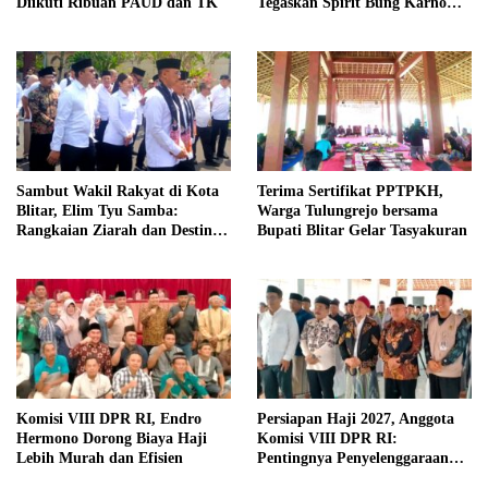
Diikuti Ribuan PAUD dan TK
Tegaskan Spirit Bung Karno
Telah Melegenda
Sambut Wakil Rakyat di Kota
Terima Sertifikat PPTPKH,
Blitar, Elim Tyu Samba:
Warga Tulungrejo bersama
Rangkaian Ziarah dan Destinasi
Bupati Blitar Gelar Tasyakuran
Historis
Komisi VIII DPR RI, Endro
Persiapan Haji 2027, Anggota
Hermono Dorong Biaya Haji
Komisi VIII DPR RI:
Lebih Murah dan Efisien
Pentingnya Penyelenggaraan
Haji yang Semakin Profesional