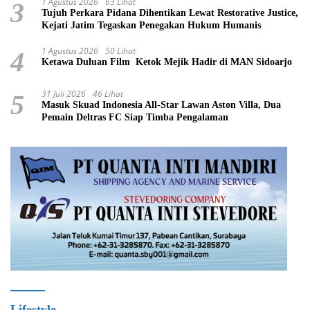
1 Agustus 2026
63 Lihat
3
Tujuh Perkara Pidana Dihentikan Lewat Restorative Justice,
Kejati Jatim Tegaskan Penegakan Hukum Humanis
1 Agustus 2026
50 Lihat
4
Ketawa Duluan Film Ketok Mejik Hadir di MAN Sidoarjo
31 Juli 2026
46 Lihat
5
Masuk Skuad Indonesia All-Star Lawan Aston Villa, Dua
Pemain Deltras FC Siap Timba Pengalaman ​
Lifestyle