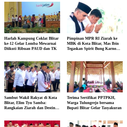
Harlah Kampung Coklat Blitar
Pimpinan MPR RI Ziarah ke
ke-12 Gelar Lomba Mewarnai
MBK di Kota Blitar, Mas Ibin
Diikuti Ribuan PAUD dan TK
Tegaskan Spirit Bung Karno
Telah Melegenda
Sambut Wakil Rakyat di Kota
Terima Sertifikat PPTPKH,
Blitar, Elim Tyu Samba:
Warga Tulungrejo bersama
Rangkaian Ziarah dan Destinasi
Bupati Blitar Gelar Tasyakuran
Historis