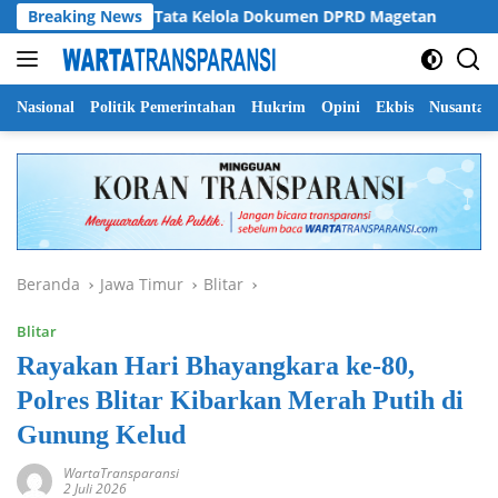
Langsung
imyati Soroti Tata Kelola Dokumen DPRD Magetan
Breaking News
Pemp
ke
konten
Nasional
Politik Pemerintahan
Hukrim
Opini
Ekbis
Nusantar
Beranda
Jawa Timur
Blitar
Blitar
Rayakan Hari Bhayangkara ke-80,
Polres Blitar Kibarkan Merah Putih di
Gunung Kelud
WartaTransparansi
2 Juli 2026