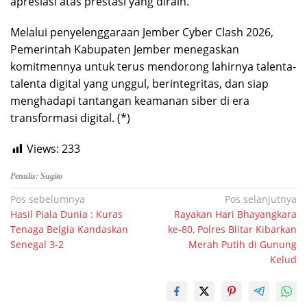
apresiasi atas prestasi yang diraih.
Melalui penyelenggaraan Jember Cyber Clash 2026,
Pemerintah Kabupaten Jember menegaskan
komitmennya untuk terus mendorong lahirnya talenta-
talenta digital yang unggul, berintegritas, dan siap
menghadapi tantangan keamanan siber di era
transformasi digital. (*)
Views:
233
Penulis: Sugito
Navigasi
Pos sebelumnya
Pos selanjutnya
Hasil Piala Dunia : Kuras
Rayakan Hari Bhayangkara
pos
Tenaga Belgia Kandaskan
ke-80, Polres Blitar Kibarkan
Senegal 3-2
Merah Putih di Gunung
Kelud