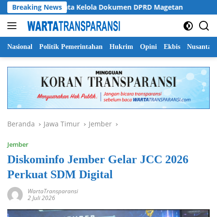
Langsung
ati Soroti Tata Kelola Dokumen DPRD Magetan
Breaking News
Pemprov 
ke
konten
Nasional
Politik Pemerintahan
Hukrim
Opini
Ekbis
Nusantar
Beranda
Jawa Timur
Jember
Jember
Diskominfo Jember Gelar JCC 2026
Perkuat SDM Digital
WartaTransparansi
2 Juli 2026