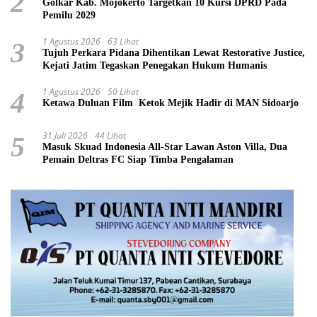
2
Golkar Kab. Mojokerto Targetkan 10 Kursi DPRD Pada
Pemilu 2029
1 Agustus 2026
63 Lihat
3
Tujuh Perkara Pidana Dihentikan Lewat Restorative Justice,
Kejati Jatim Tegaskan Penegakan Hukum Humanis
1 Agustus 2026
50 Lihat
4
Ketawa Duluan Film Ketok Mejik Hadir di MAN Sidoarjo
31 Juli 2026
44 Lihat
5
Masuk Skuad Indonesia All-Star Lawan Aston Villa, Dua
Pemain Deltras FC Siap Timba Pengalaman ​