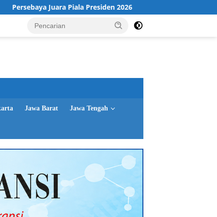
a Piala Presiden 2026
Maksimalkan Layanan Disdukcapil 
karta
Jawa Barat
Jawa Tengah