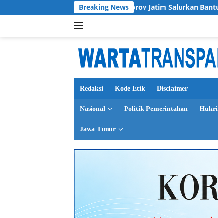
Langsung
Magetan
Pemprov Jatim Salurkan Bantuan untuk 76 Kelu
Breaking News
ke
konten
Redaksi
Kode Etik
Disclaimer
Nasional
Politik Pemerintahan
Hukr
Jawa Timur