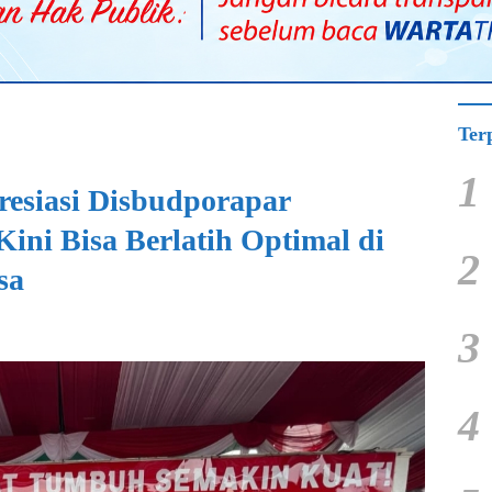
Ter
1
esiasi Disbudporapar
Kini Bisa Berlatih Optimal di
2
sa
3
4