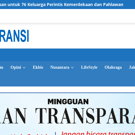
arga Perintis Kemerdekaan dan Pahlawan
Persebaya Juar
im
Opini
Ekbis
Nusantara
LifeStyle
Olahraga
Ja