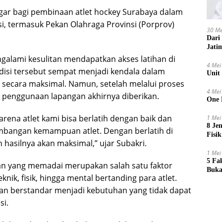
segar bagi pembinaan atlet hockey Surabaya dalam
, termasuk Pekan Olahraga Provinsi (Porprov)
30 Me
Dari
Jati
alami kesulitan mendapatkan akses latihan di
4 Mei
si tersebut sempat menjadi kendala dalam
Unit
secara maksimal. Namun, setelah melalui proses
4 Mei
n penggunaan lapangan akhirnya diberikan.
One 
arena atlet kami bisa berlatih dengan baik dan
1 Mei
8 Je
embangan kemampuan atlet. Dengan berlatih di
Fisik
h hasilnya akan maksimal,” ujar Subakri.
1 Mei
5 Fa
han yang memadai merupakan salah satu faktor
Buka
nik, fisik, hingga mental bertanding para atlet.
gan berstandar menjadi kebutuhan yang tidak dapat
si.