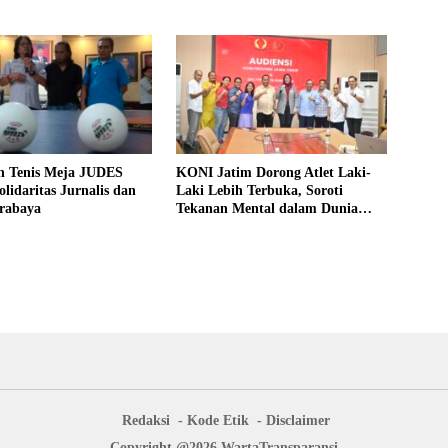
n Tenis Meja JUDES
KONI Jatim Dorong Atlet Laki-
lidaritas Jurnalis dan
Laki Lebih Terbuka, Soroti
rabaya
Tekanan Mental dalam Dunia
Olahraga
Redaksi
Kode Etik
Disclaimer
Copyright @2026 WartaTransparansi