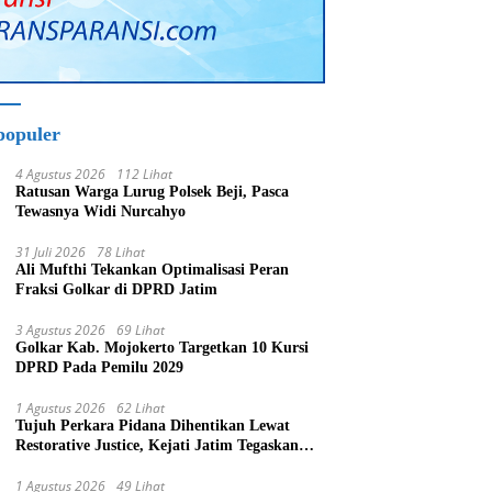
populer
4 Agustus 2026
112 Lihat
Ratusan Warga Lurug Polsek Beji, Pasca
Tewasnya Widi Nurcahyo
31 Juli 2026
78 Lihat
Ali Mufthi Tekankan Optimalisasi Peran
Fraksi Golkar di DPRD Jatim
3 Agustus 2026
69 Lihat
Golkar Kab. Mojokerto Targetkan 10 Kursi
DPRD Pada Pemilu 2029
1 Agustus 2026
62 Lihat
Tujuh Perkara Pidana Dihentikan Lewat
Restorative Justice, Kejati Jatim Tegaskan
Penegakan Hukum Humanis
1 Agustus 2026
49 Lihat