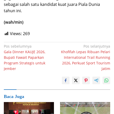
sebagai salah satu kandidat kuat juara Piala Dunia
tahun ini.
(wah/min)
Views:
269
Navigasi
Pos sebelumnya
Pos selanjutnya
Gala Dinner KAUJE 2026,
Khofifah Lepas Ribuan Pelari
pos
Bupati Fawait Paparkan
International Trail Running
Program Strategis untuk
2026, Perkuat Sport Tourism
Jember
Jatim
Baca Juga