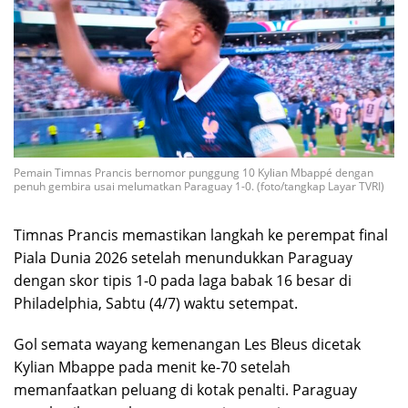
Pemain Timnas Prancis bernomor punggung 10 Kylian Mbappé dengan
penuh gembira usai melumatkan Paraguay 1-0. (foto/tangkap Layar TVRI)
Timnas Prancis memastikan langkah ke perempat final
Piala Dunia 2026 setelah menundukkan Paraguay
dengan skor tipis 1-0 pada laga babak 16 besar di
Philadelphia, Sabtu (4/7) waktu setempat.
Gol semata wayang kemenangan Les Bleus dicetak
Kylian Mbappe pada menit ke-70 setelah
memanfaatkan peluang di kotak penalti. Paraguay