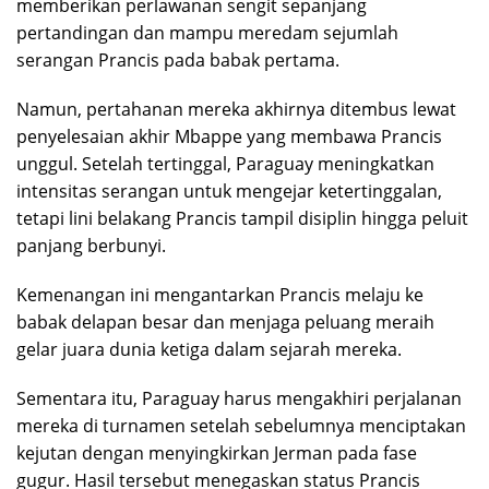
memberikan perlawanan sengit sepanjang
pertandingan dan mampu meredam sejumlah
serangan Prancis pada babak pertama.
Namun, pertahanan mereka akhirnya ditembus lewat
penyelesaian akhir Mbappe yang membawa Prancis
unggul. Setelah tertinggal, Paraguay meningkatkan
intensitas serangan untuk mengejar ketertinggalan,
tetapi lini belakang Prancis tampil disiplin hingga peluit
panjang berbunyi.
Kemenangan ini mengantarkan Prancis melaju ke
babak delapan besar dan menjaga peluang meraih
gelar juara dunia ketiga dalam sejarah mereka.
Sementara itu, Paraguay harus mengakhiri perjalanan
mereka di turnamen setelah sebelumnya menciptakan
kejutan dengan menyingkirkan Jerman pada fase
gugur. Hasil tersebut menegaskan status Prancis