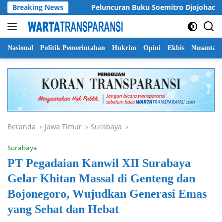
Langsung
r Khofifah
Breaking News
Peluncuran Buku Soemitro Djojohadikusumo,
ke
konten
Nasional
Politik Pemerintahan
Hukrim
Opini
Ekbis
Nusantar
Beranda
Jawa Timur
Surabaya
Surabaya
PT Pegadaian Kanwil XII Surabaya
Gelar Khitan Massal di Genteng dan
Bojonegoro, Wujudkan Generasi Emas
yang Sehat dan Hebat