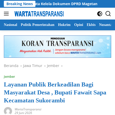
Langsung
myati Soroti Tata Kelola Dokumen DPRD Magetan
Breaking News
Pempro
ke
konten
Nasional
Politik Pemerintahan
Hukrim
Opini
Ekbis
Nusantar
Beranda
Jawa Timur
Jember
Jember
Layanan Publik Berkeadilan Bagi
Masyarakat Desa , Bupati Fawait Sapa
Kecamatan Sukorambi
WartaTransparansi
29 Juni 2026