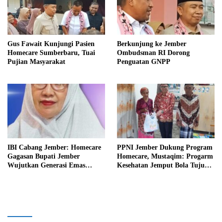
Gus Fawait Kunjungi Pasien
Berkunjung ke Jember
Homecare Sumberbaru, Tuai
Ombudsman RI Dorong
Pujian Masyarakat
Penguatan GNPP
IBI Cabang Jember: Homecare
PPNI Jember Dukung Program
Gagasan Bupati Jember
Homecare, Mustaqim: Progarm
Wujutkan Generasi Emas
Kesehatan Jemput Bola Tujuan
Indonesia 2045
Mulia