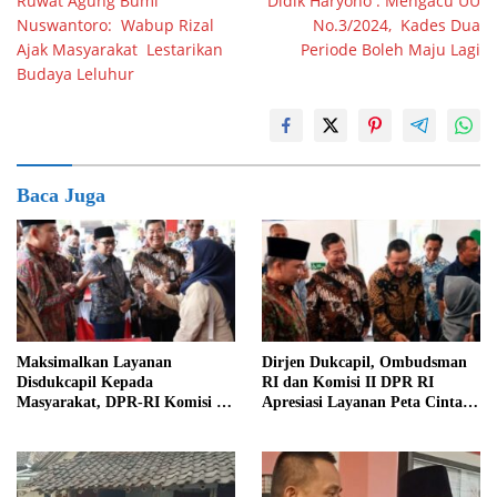
Ruwat Agung Bumi
Didik Haryono : Mengacu UU
pos
Nuswantoro: Wabup Rizal
No.3/2024, Kades Dua
Ajak Masyarakat Lestarikan
Periode Boleh Maju Lagi
Budaya Leluhur
Baca Juga
Maksimalkan Layanan
Dirjen Dukcapil, Ombudsman
Disdukcapil Kepada
RI dan Komisi II DPR RI
Masyarakat, DPR-RI Komisi II
Apresiasi Layanan Peta Cinta di
Minta Perbaiki Sistem
Kabupaten Jember