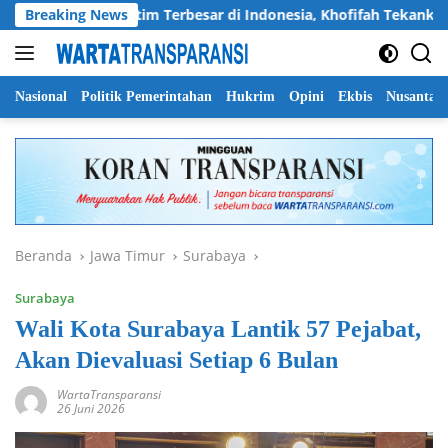
Langsung
Pramuka Jatim Terbesar di Indonesia, Khofifah Tekankan Semang
Breaking News
ke
konten
Nasional
Politik Pemerintahan
Hukrim
Opini
Ekbis
Nusantar
Beranda
Jawa Timur
Surabaya
Surabaya
Wali Kota Surabaya Lantik 57 Pejabat,
Akan Dievaluasi Setiap 6 Bulan
WartaTransparansi
26 Juni 2026