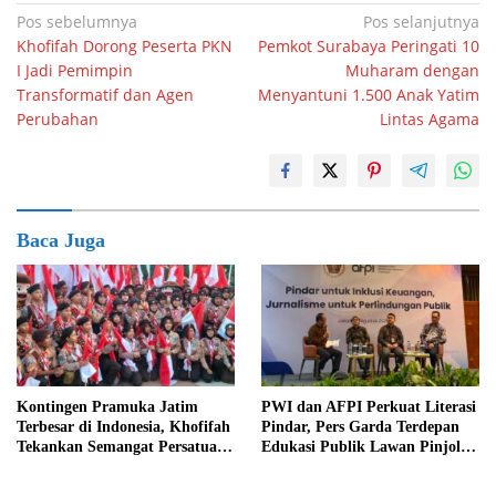
Navigasi
Pos sebelumnya
Pos selanjutnya
Khofifah Dorong Peserta PKN
Pemkot Surabaya Peringati 10
pos
I Jadi Pemimpin
Muharam dengan
Transformatif dan Agen
Menyantuni 1.500 Anak Yatim
Perubahan
Lintas Agama
Baca Juga
Kontingen Pramuka Jatim
PWI dan AFPI Perkuat Literasi
Terbesar di Indonesia, Khofifah
Pindar, Pers Garda Terdepan
Tekankan Semangat Persatuan
Edukasi Publik Lawan Pinjol
di Jamnas XII
Ilegal