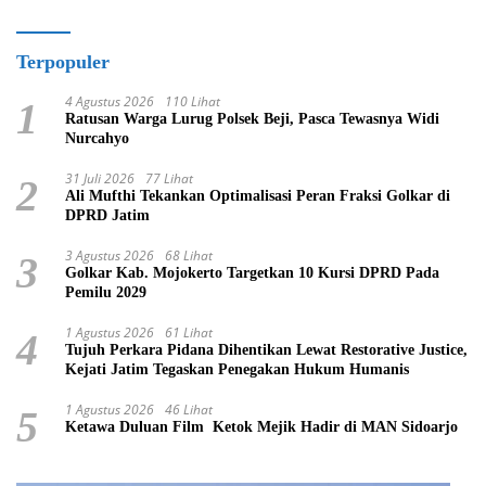
Terpopuler
4 Agustus 2026
110 Lihat
1
Ratusan Warga Lurug Polsek Beji, Pasca Tewasnya Widi
Nurcahyo
31 Juli 2026
77 Lihat
2
Ali Mufthi Tekankan Optimalisasi Peran Fraksi Golkar di
DPRD Jatim
3 Agustus 2026
68 Lihat
3
Golkar Kab. Mojokerto Targetkan 10 Kursi DPRD Pada
Pemilu 2029
1 Agustus 2026
61 Lihat
4
Tujuh Perkara Pidana Dihentikan Lewat Restorative Justice,
Kejati Jatim Tegaskan Penegakan Hukum Humanis
1 Agustus 2026
46 Lihat
5
Ketawa Duluan Film Ketok Mejik Hadir di MAN Sidoarjo