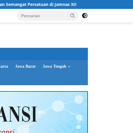
an di Jamnas XII
Gubernur Jatim Sosialisasikan Pemuti
karta
Jawa Barat
Jawa Tengah