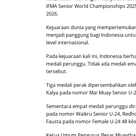
IFMA Senior World Championships 2025
2026.
Kejuaraan dunia yang mempertemukan at
menjadi panggung bagi Indonesia untuk
level internasional.
Pada kejuaraan kali ini, Indonesia berh
medali perunggu. Tidak ada medali ema
tersebut.
Tiga medali perak dipersembahkan oleh
Kalya pada nomor Mai Muay Senior U-24,
Sementara empat medali perunggu dira
pada nomor Waikru Senior U-24, Redho
Fausta pada nomor Female U-24 48 kil
Ketua Umum Pengurus Besar Muaythai I