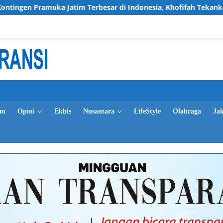
tim Terbesar di Indonesia, Khofifah Tekankan Semangat Persatu
im
Opini
Ekbis
Nusantara
LifeStyle
Olahraga
Ja