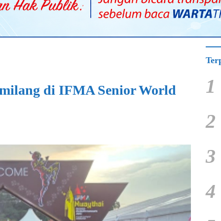
Ter
1
emilang di IFMA Senior World
2
3
4