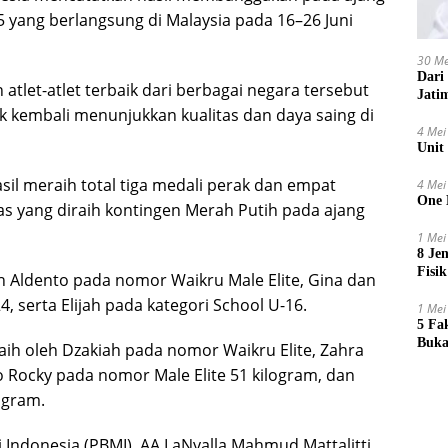
 yang berlangsung di Malaysia pada 16–26 Juni
30 Me
Dari
let-atlet terbaik dari berbagai negara tersebut
Jati
 kembali menunjukkan kualitas dan daya saing di
4 Mei
Unit
asil meraih total tiga medali perak dan empat
4 Mei
One 
s yang diraih kontingen Merah Putih pada ajang
1 Mei
8 Je
Fisik
 Aldento pada nomor Waikru Male Elite, Gina dan
 serta Elijah pada kategori School U-16.
1 Mei
5 Fa
Buka
ih oleh Dzakiah pada nomor Waikru Elite, Zahra
 Rocky pada nomor Male Elite 51 kilogram, dan
ogram.
ndonesia (PBMI), AA LaNyalla Mahmud Mattalitti,