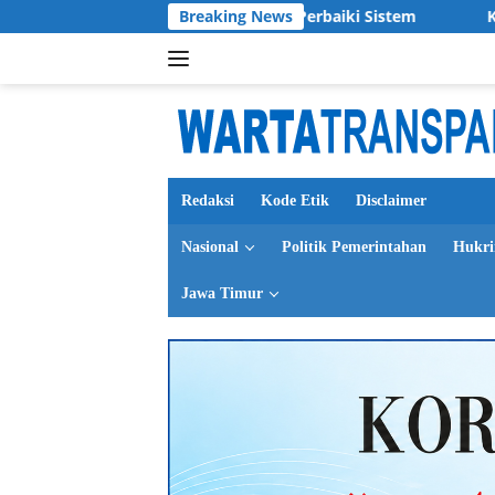
Langsung
 Komisi II Minta Perbaiki Sistem
Breaking News
Kontingen Pramuka Ja
ke
konten
Redaksi
Kode Etik
Disclaimer
Nasional
Politik Pemerintahan
Hukr
Jawa Timur