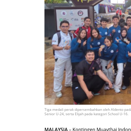
Tiga medali perak dipersembahkan oleh Aldento pad
Senior U-24, serta Elijah pada kategori School U-16.
MALAYSIA
– Kontingen Muaythai Indo