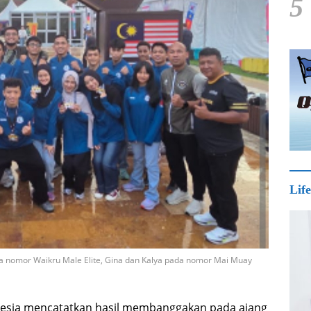
5
Life
a nomor Waikru Male Elite, Gina dan Kalya pada nomor Mai Muay
nesia mencatatkan hasil membanggakan pada ajang