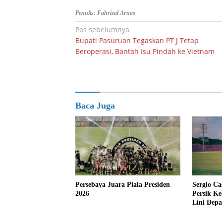
Penulis: Fahrizal Arnas
Navigasi
Pos sebelumnya
Bupati Pasuruan Tegaskan PT J Tetap
pos
Beroperasi, Bantah Isu Pindah ke Vietnam
Baca Juga
Persebaya Juara Piala Presiden
Sergio Ca
2026
Persik Ke
Lini Dep
Tajam