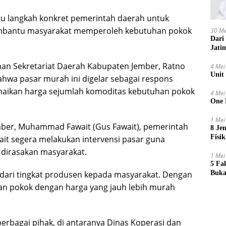
tu langkah konkret pemerintah daerah untuk
membantu masyarakat memperoleh kebutuhan pokok
30 Me
Dari
Jati
n Sekretariat Daerah Kabupaten Jember, Ratno
4 Mei
Unit
hwa pasar murah ini digelar sebagai respons
naikan harga sejumlah komoditas kebutuhan pokok
4 Mei
One 
1 Mei
mber, Muhammad Fawait (Gus Fawait), pemerintah
8 Je
Fisik
ait segera melakukan intervensi pasar guna
dirasakan masyarakat.
1 Mei
5 Fa
Buka
dari tingkat produsen kepada masyarakat. Dengan
an pokok dengan harga yang jauh lebih murah
rbagai pihak, di antaranya Dinas Koperasi dan