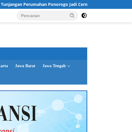
ahan Ponorogo Jadi Cermin, Dimyati Soroti Tata Kelola Dokum
karta
Jawa Barat
Jawa Tengah