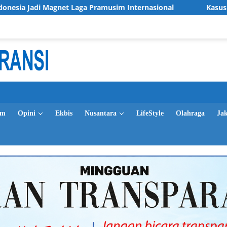
net Laga Pramusim Internasional
Kasus Tunjangan Perum
im
Opini
Ekbis
Nusantara
LifeStyle
Olahraga
Ja