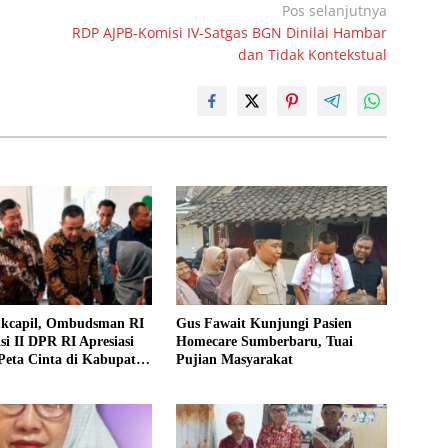
Pos selanjutnya
RDP AJPB-Komisi IV-Satgas BGN Dinilai Hambar
dan Tidak Kontekstual
ukcapil, Ombudsman RI
Gus Fawait Kunjungi Pasien
i II DPR RI Apresiasi
Homecare Sumberbaru, Tuai
Peta Cinta di Kabupaten
Pujian Masyarakat