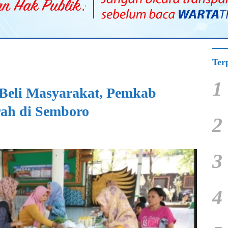
Ter
1
Beli Masyarakat, Pemkab
rah di Semboro
2
3
4