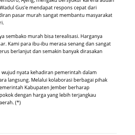
 Semboro, Ajeng, mengaku bersyukur karena aduan
 Wadul Gus’e mendapat respons cepat dari
adiran pasar murah sangat membantu masyarakat
i.
ya sembako murah bisa terealisasi. Harganya
ar. Kami para ibu-ibu merasa senang dan sangat
terus berlanjut dan semakin banyak dirasakan
 wujud nyata kehadiran pemerintah dalam
a langsung. Melalui kolaborasi berbagai pihak
, Pemerintah Kabupaten Jember berharap
okok dengan harga yang lebih terjangkau
aerah. (*)