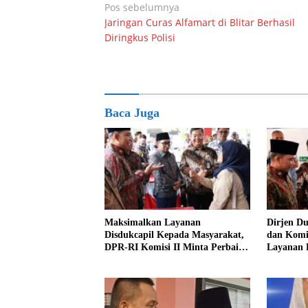
Navigasi
Pos sebelumnya
Jaringan Curas Alfamart di Blitar Berhasil
pos
Diringkus Polisi
Baca Juga
Maksimalkan Layanan
Dirjen D
Disdukcapil Kepada Masyarakat,
dan Komis
DPR-RI Komisi II Minta Perbaiki
Layanan 
Sistem
Jember