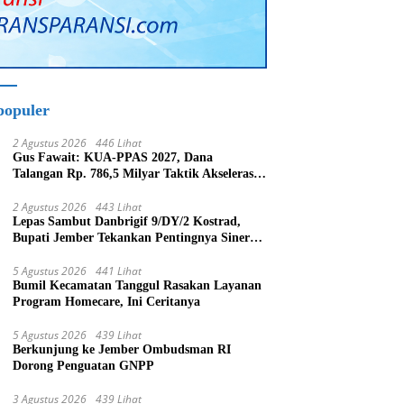
populer
2 Agustus 2026
446 Lihat
Gus Fawait: KUA-PPAS 2027, Dana
Talangan Rp. 786,5 Milyar Taktik Akselerasi
Pembagunan Kabupaten Jember
2 Agustus 2026
443 Lihat
Lepas Sambut Danbrigif 9/DY/2 Kostrad,
Bupati Jember Tekankan Pentingnya Sinergi
Bangun Daerah
5 Agustus 2026
441 Lihat
Bumil Kecamatan Tanggul Rasakan Layanan
Program Homecare, Ini Ceritanya
5 Agustus 2026
439 Lihat
Berkunjung ke Jember Ombudsman RI
Dorong Penguatan GNPP
3 Agustus 2026
439 Lihat