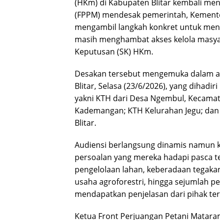
(HKm) di Kabupaten Blitar kembali men
(FPPM) mendesak pemerintah, Kemente
mengambil langkah konkret untuk meny
masih menghambat akses kelola masya
Keputusan (SK) HKm.
Desakan tersebut mengemuka dalam au
Blitar, Selasa (23/6/2026), yang dihad
yakni KTH dari Desa Ngembul, Kecama
Kademangan; KTH Kelurahan Jegu; dan 
Blitar.
Audiensi berlangsung dinamis namun k
persoalan yang mereka hadapi pasca te
pengelolaan lahan, keberadaan tegaka
usaha agroforestri, hingga sejumlah per
mendapatkan penjelasan dari pihak terk
Ketua Front Perjuangan Petani Matara