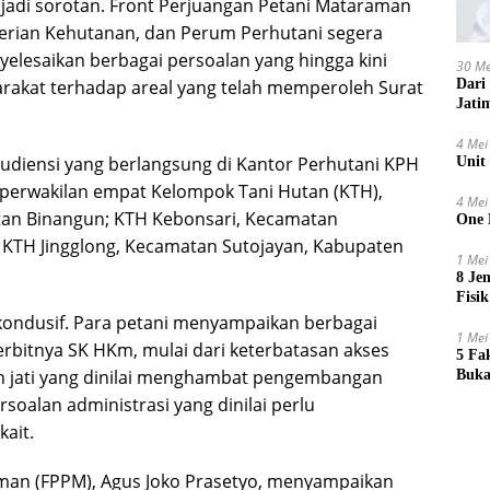
jadi sorotan. Front Perjuangan Petani Mataraman
rian Kehutanan, dan Perum Perhutani segera
elesaikan berbagai persoalan yang hingga kini
30 Me
Dari
rakat terhadap areal yang telah memperoleh Surat
Jati
4 Mei
diensi yang berlangsung di Kantor Perhutani KPH
Unit
iri perwakilan empat Kelompok Tani Hutan (KTH),
4 Mei
tan Binangun; KTH Kebonsari, Kecamatan
One 
KTH Jingglong, Kecamatan Sutojayan, Kabupaten
1 Mei
8 Je
Fisik
ondusif. Para petani menyampaikan berbagai
1 Mei
rbitnya SK HKm, mulai dari keterbatasan akses
5 Fa
n jati yang dinilai menghambat pengembangan
Buka
soalan administrasi yang dinilai perlu
ait.
man (FPPM), Agus Joko Prasetyo, menyampaikan