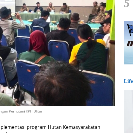
5
Life
ngan Perhutani KPH Blitar
mplementasi program Hutan Kemasyarakatan