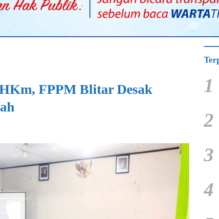
Ter
1
 HKm, FPPM Blitar Desak
tah
2
3
4