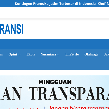
ramuka Jatim Terbesar di Indonesia, Khofifah Tekankan Semanga
im
Opini
Ekbis
Nusantara
LifeStyle
Olahraga
Ja