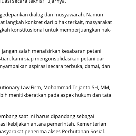
luasi secara teknis?” ujarnya.
ngedepankan dialog dan musyawarah. Namun
at langkah konkret dari pihak terkait, masyarakat
kah konstitusional untuk memperjuangkan hak-
pi jangan salah menafsirkan kesabaran petani
stian, kami siap mengonsolidasikan petani dari
yampaikan aspirasi secara terbuka, damai, dan
lutionary Law Firm, Mohammad Trijanto SH, MM,
ih menitikberatkan pada aspek hukum dan tata
embang saat ini harus dipandang sebagai
si kebijakan antara pemerintah, Kementerian
asyarakat penerima akses Perhutanan Sosial.