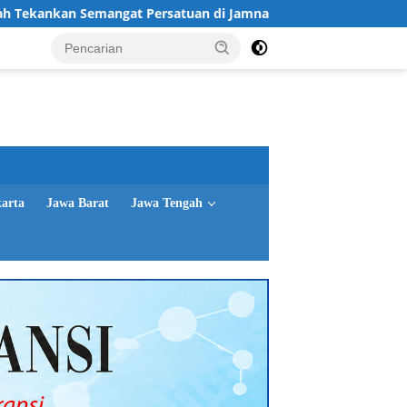
t Persatuan di Jamnas XII
Gubernur Jatim Sosialisasik
karta
Jawa Barat
Jawa Tengah