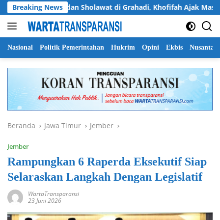
Langsung
Breaking News
Dzikir dan Sholawat di Grahadi, Khofifah Ajak Masyarakat
ke
konten
Nasional
Politik Pemerintahan
Hukrim
Opini
Ekbis
Nusantar
Beranda
Jawa Timur
Jember
Jember
Rampungkan 6 Raperda Eksekutif Siap
Selaraskan Langkah Dengan Legislatif
WartaTransparansi
23 Juni 2026