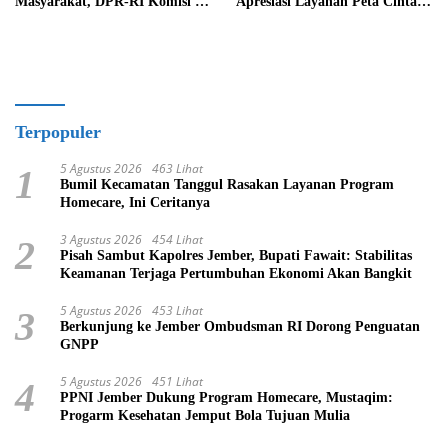
Masyarakat, DPR-RI Komisi II
Apresiasi Layanan Peta Cinta di
Minta Perbaiki Sistem
Kabupaten Jember
Terpopuler
5 Agustus 2026
463 Lihat
1
Bumil Kecamatan Tanggul Rasakan Layanan Program
Homecare, Ini Ceritanya
3 Agustus 2026
454 Lihat
2
Pisah Sambut Kapolres Jember, Bupati Fawait: Stabilitas
Keamanan Terjaga Pertumbuhan Ekonomi Akan Bangkit
5 Agustus 2026
453 Lihat
3
Berkunjung ke Jember Ombudsman RI Dorong Penguatan
GNPP
5 Agustus 2026
451 Lihat
4
PPNI Jember Dukung Program Homecare, Mustaqim:
Progarm Kesehatan Jemput Bola Tujuan Mulia