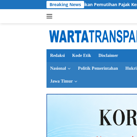
Langsung
ur Jatim Sosialisasikan Pemutihan Pajak Kendaraan untuk 300 O
Breaking News
ke
konten
Redaksi
Kode Etik
Disclaimer
Nasional
Politik Pemerintahan
Hukr
Jawa Timur