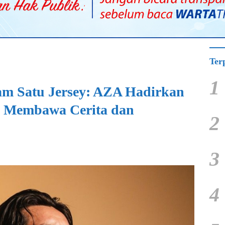
Ter
1
am Satu Jersey: AZA Hadirkan
g Membawa Cerita dan
2
3
4