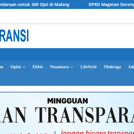
jol di Malang
DPRD Magetan Dorong Penguatan Regulasi
im
Opini
Ekbis
Nusantara
LifeStyle
Olahraga
Ja