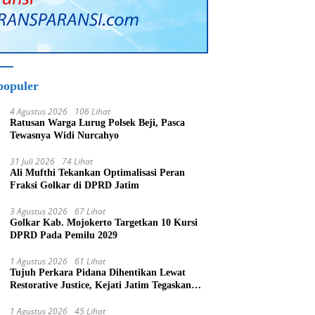
populer
4 Agustus 2026
106 Lihat
Ratusan Warga Lurug Polsek Beji, Pasca
Tewasnya Widi Nurcahyo
31 Juli 2026
74 Lihat
Ali Mufthi Tekankan Optimalisasi Peran
Fraksi Golkar di DPRD Jatim
3 Agustus 2026
67 Lihat
Golkar Kab. Mojokerto Targetkan 10 Kursi
DPRD Pada Pemilu 2029
1 Agustus 2026
61 Lihat
Tujuh Perkara Pidana Dihentikan Lewat
Restorative Justice, Kejati Jatim Tegaskan
Penegakan Hukum Humanis
1 Agustus 2026
45 Lihat