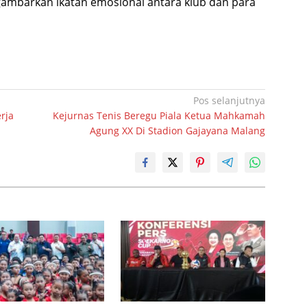
ambarkan ikatan emosional antara klub dan para
Pos selanjutnya
rja
Kejurnas Tenis Beregu Piala Ketua Mahkamah
Agung XX Di Stadion Gajayana Malang