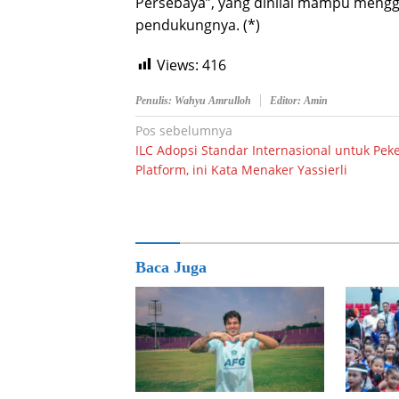
Persebaya”, yang dinilai mampu mengg
pendukungnya. (*)
Views:
416
Penulis: Wahyu Amrulloh
Editor: Amin
Navigasi
Pos sebelumnya
ILC Adopsi Standar Internasional untuk Peke
pos
Platform, ini Kata Menaker Yassierli
Baca Juga