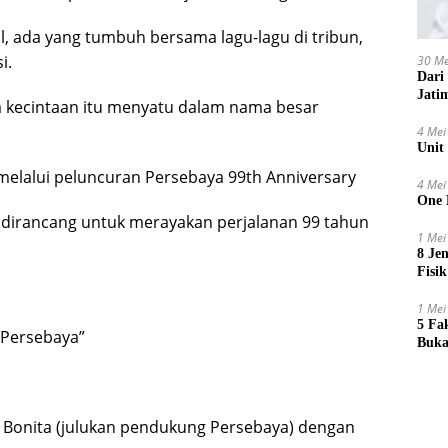
l, ada yang tumbuh bersama lagu-lagu di tribun,
i.
30 Me
Dari
Jati
a kecintaan itu menyatu dalam nama besar
4 Mei
Unit
melalui peluncuran Persebaya 99th Anniversary
4 Mei
One 
ng dirancang untuk merayakan perjalanan 99 tahun
1 Mei
8 Je
Fisik
1 Mei
5 Fa
 Persebaya”
Buka
 Bonita (julukan pendukung Persebaya) dengan