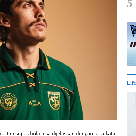
5
Life
a tim sepak bola bisa dijelaskan dengan kata-kata.