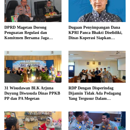
DPRD Magetan Dorong
Dugaan Penyimpangan Dana
Penguatan Regulasi dan
KPRI Panca Bhakti Diselidiki,
Komitmen Bersama Jaga
Dinas Koperasi Siapkan
Stabilitas Harga Telur
Pengawasan
31 Wisudawan BLK Arjuna
RDP Dengan Disperindag
Duyung Diwusuda Dinas PPKB
Dijamin Tidak Ada Pedagang
PP dan PA Megetan
Yang Tergusur Dalam
Pembangunan Gedung Bioskop
Di Pasar Baru