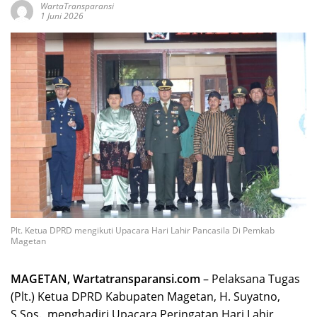
WartaTransparansi
1 Juni 2026
Plt. Ketua DPRD mengikuti Upacara Hari Lahir Pancasila Di Pemkab
Magetan
MAGETAN, Wartatransparansi.com
– Pelaksana Tugas
(Plt.) Ketua DPRD Kabupaten Magetan, H. Suyatno,
S.Sos., menghadiri Upacara Peringatan Hari Lahir