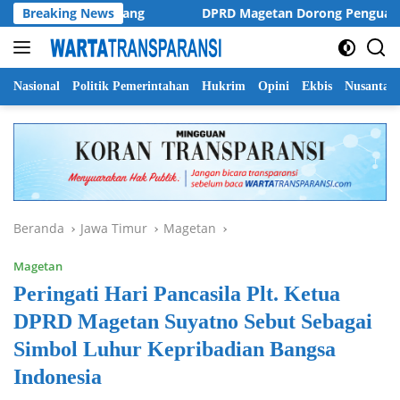
Langsung
00 Ojol di Malang
Breaking News
DPRD Magetan Dorong Penguatan Regul
ke
konten
Nasional
Politik Pemerintahan
Hukrim
Opini
Ekbis
Nusantar
Beranda
Jawa Timur
Magetan
Magetan
Peringati Hari Pancasila Plt. Ketua
DPRD Magetan Suyatno Sebut Sebagai
Simbol Luhur Kepribadian Bangsa
Indonesia