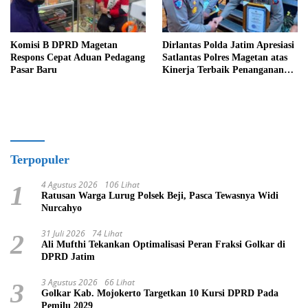
Komisi B DPRD Magetan
Dirlantas Polda Jatim Apresiasi
Respons Cepat Aduan Pedagang
Satlantas Polres Magetan atas
Pasar Baru
Kinerja Terbaik Penanganan
Laka Lantas
Terpopuler
4 Agustus 2026
106 Lihat
1
Ratusan Warga Lurug Polsek Beji, Pasca Tewasnya Widi
Nurcahyo
31 Juli 2026
74 Lihat
2
Ali Mufthi Tekankan Optimalisasi Peran Fraksi Golkar di
DPRD Jatim
3 Agustus 2026
66 Lihat
3
Golkar Kab. Mojokerto Targetkan 10 Kursi DPRD Pada
Pemilu 2029