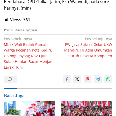
Bendahara DPD Golkar Jatim, Eko Wahyudi, pada sore
harinya. (min)
Views:
361
Penulis: Amin Istighfarin
Navigasi
Pos sebelumnya
Pos selanjutnya
Mbak Wali Bedah Rumah
PWI Jaya Sukses Gelar UKW
pos
Warga Pocanan Kota Kediri,
Mandiri, Tb Adhi Umumkan
Gotong Royong Rp20 Juta
Seluruh Peserta Kompeten
Sulap Hunian Bocor Menjadi
Layak Huni
Baca Juga