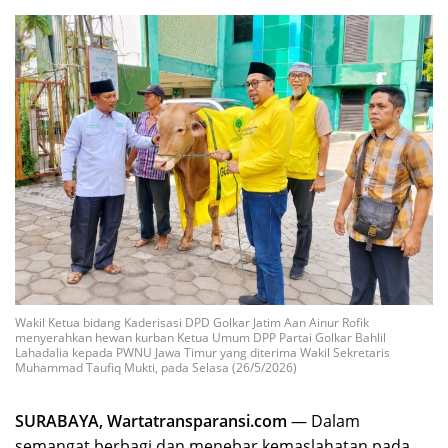
Wakil Ketua bidang Kaderisasi DPD Golkar Jatim Aan Ainur Rofik
menyerahkan hewan kurban Ketua Umum DPP Partai Golkar Bahlil
Lahadalia kepada PWNU Jawa Timur yang diterima Wakil Sekretaris
Muhammad Taufiq Mukti, pada Selasa (26/5/2026)
SURABAYA, Wartatransparansi.com
— Dalam
semangat berbagi dan menebar kemaslahatan pada