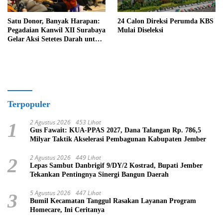
Satu Donor, Banyak Harapan:
24 Calon Direksi Perumda KBS
Pegadaian Kanwil XII Surabaya
Mulai Diseleksi
Gelar Aksi Setetes Darah untuk
Negeri
Terpopuler
2 Agustus 2026
453 Lihat
1
Gus Fawait: KUA-PPAS 2027, Dana Talangan Rp. 786,5
Milyar Taktik Akselerasi Pembagunan Kabupaten Jember
2 Agustus 2026
449 Lihat
2
Lepas Sambut Danbrigif 9/DY/2 Kostrad, Bupati Jember
Tekankan Pentingnya Sinergi Bangun Daerah
5 Agustus 2026
447 Lihat
3
Bumil Kecamatan Tanggul Rasakan Layanan Program
Homecare, Ini Ceritanya