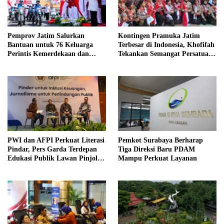
Pemprov Jatim Salurkan
Kontingen Pramuka Jatim
Bantuan untuk 76 Keluarga
Terbesar di Indonesia, Khofifah
Perintis Kemerdekaan dan
Tekankan Semangat Persatuan
Pahlawan
di Jamnas XII
PWI dan AFPI Perkuat Literasi
Pemkot Surabaya Berharap
Pindar, Pers Garda Terdepan
Tiga Direksi Baru PDAM
Edukasi Publik Lawan Pinjol
Mampu Perkuat Layanan
Ilegal