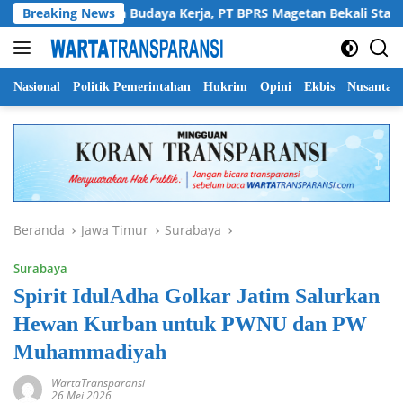
Langsung
t SDM dan Budaya Kerja, PT BPRS Magetan Bekali Staf dengan A
Breaking News
ke
konten
Nasional
Politik Pemerintahan
Hukrim
Opini
Ekbis
Nusantar
Beranda
Jawa Timur
Surabaya
Surabaya
Spirit IdulAdha Golkar Jatim Salurkan
Hewan Kurban untuk PWNU dan PW
Muhammadiyah
WartaTransparansi
26 Mei 2026