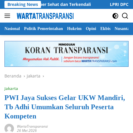
Langsung
paten Jember Sehat dan Terkendali
Breaking News
LPRI DPC Banyuwangi
ke
konten
Nasional
Politik Pemerintahan
Hukrim
Opini
Ekbis
Nusantar
Beranda
Jakarta
Jakarta
PWI Jaya Sukses Gelar UKW Mandiri,
Tb Adhi Umumkan Seluruh Peserta
Kompeten
WartaTransparansi
26 Mei 2026