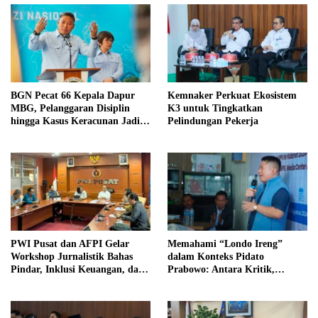
BGN Pecat 66 Kepala Dapur
Kemnaker Perkuat Ekosistem
MBG, Pelanggaran Disiplin
K3 untuk Tingkatkan
hingga Kasus Keracunan Jadi
Pelindungan Pekerja
Sorotan
PWI Pusat dan AFPI Gelar
Memahami “Londo Ireng”
Workshop Jurnalistik Bahas
dalam Konteks Pidato
Pindar, Inklusi Keuangan, dan
Prabowo: Antara Kritik,
Perlindungan Publik
Demokrasi, dan Kepentingan
Bangsa