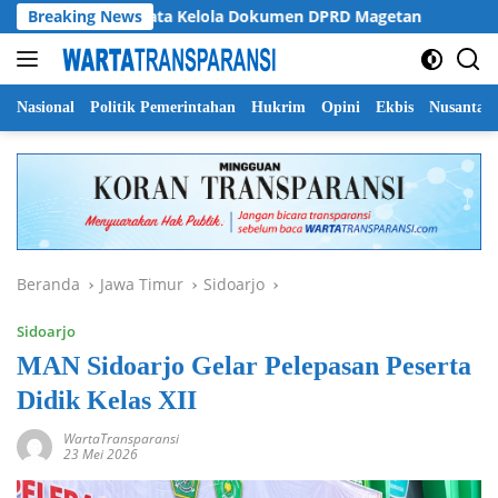
Langsung
ati Soroti Tata Kelola Dokumen DPRD Magetan
Breaking News
Pemprov
ke
konten
Nasional
Politik Pemerintahan
Hukrim
Opini
Ekbis
Nusantar
Beranda
Jawa Timur
Sidoarjo
Sidoarjo
MAN Sidoarjo Gelar Pelepasan Peserta
Didik Kelas XII
WartaTransparansi
23 Mei 2026