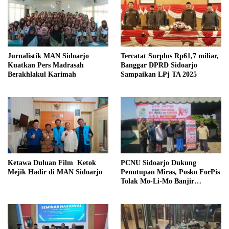
Jurnalistik MAN Sidoarjo
Tercatat Surplus Rp61,7 miliar,
Kuatkan Pers Madrasah
Banggar DPRD Sidoarjo
Berakhlakul Karimah
Sampaikan LPj TA 2025
Ketawa Duluan Film Ketok
PCNU Sidoarjo Dukung
Mejik Hadir di MAN Sidoarjo
Penutupan Miras, Posko ForPis
Tolak Mo-Li-Mo Banjir
Dukungan Warga