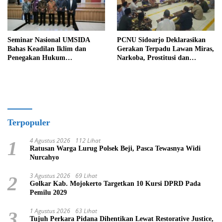
Seminar Nasional UMSIDA
PCNU Sidoarjo Deklarasikan
Bahas Keadilan Iklim dan
Gerakan Terpadu Lawan Miras,
Penegakan Hukum
Narkoba, Prostitusi dan
Berkelanjutan : Indonesia tidak
Pergaulan Bebas
Boleh Tertinggal Membangun
Kesadaran Kolektif
Terpopuler
4 Agustus 2026
112 Lihat
1
Ratusan Warga Lurug Polsek Beji, Pasca Tewasnya Widi
Nurcahyo
3 Agustus 2026
69 Lihat
2
Golkar Kab. Mojokerto Targetkan 10 Kursi DPRD Pada
Pemilu 2029
1 Agustus 2026
63 Lihat
3
Tujuh Perkara Pidana Dihentikan Lewat Restorative Justice,