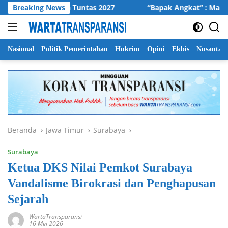
Langsung
 Jalan Desa Tuntas 2027
Breaking News
“Bapak Angkat” : Mahasiswa d
ke
konten
Nasional
Politik Pemerintahan
Hukrim
Opini
Ekbis
Nusantar
Beranda
Jawa Timur
Surabaya
Surabaya
Ketua DKS Nilai Pemkot Surabaya
Vandalisme Birokrasi dan Penghapusan
Sejarah
WartaTransparansi
16 Mei 2026