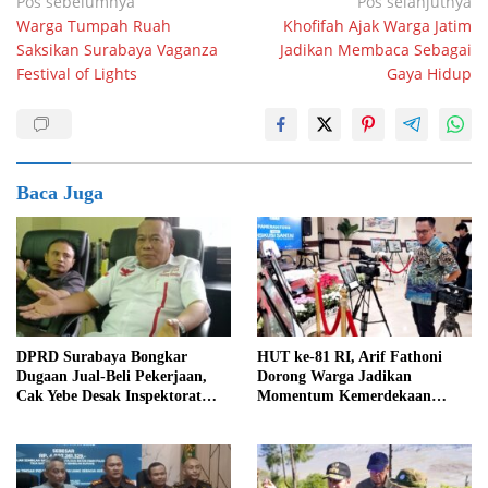
Navigasi
Pos sebelumnya
Pos selanjutnya
Warga Tumpah Ruah
Khofifah Ajak Warga Jatim
pos
Saksikan Surabaya Vaganza
Jadikan Membaca Sebagai
Festival of Lights
Gaya Hidup
Baca Juga
DPRD Surabaya Bongkar
HUT ke-81 RI, Arif Fathoni
Dugaan Jual-Beli Pekerjaan,
Dorong Warga Jadikan
Cak Yebe Desak Inspektorat
Momentum Kemerdekaan
Buru Oknum Lain
untuk Memperkuat Persatuan