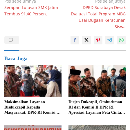
Navigasi
Pos sebelumnya
Pos selanjutnya
Serapan Lulusan SMK Jatim
DPRD Surabaya Desak
pos
Tembus 91,46 Persen,
Evaluasi Total Program MBG
Usai Dugaan Keracunan
Siswa
Baca Juga
Maksimalkan Layanan
Dirjen Dukcapil, Ombudsman
Disdukcapil Kepada
RI dan Komisi II DPR RI
Masyarakat, DPR-RI Komisi II
Apresiasi Layanan Peta Cinta di
Minta Perbaiki Sistem
Kabupaten Jember