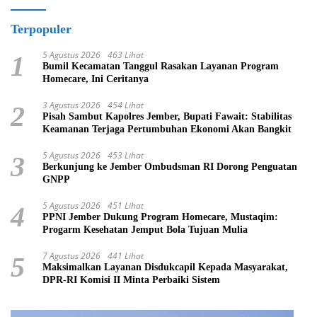
Terpopuler
5 Agustus 2026
463 Lihat
1
Bumil Kecamatan Tanggul Rasakan Layanan Program
Homecare, Ini Ceritanya
3 Agustus 2026
454 Lihat
2
Pisah Sambut Kapolres Jember, Bupati Fawait: Stabilitas
Keamanan Terjaga Pertumbuhan Ekonomi Akan Bangkit
5 Agustus 2026
453 Lihat
3
Berkunjung ke Jember Ombudsman RI Dorong Penguatan
GNPP
5 Agustus 2026
451 Lihat
4
PPNI Jember Dukung Program Homecare, Mustaqim:
Progarm Kesehatan Jemput Bola Tujuan Mulia
7 Agustus 2026
441 Lihat
5
Maksimalkan Layanan Disdukcapil Kepada Masyarakat,
DPR-RI Komisi II Minta Perbaiki Sistem