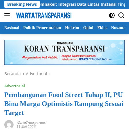
Langsung
ya
Breaking News
Kemnaker: Integrasi Data Lintas Instansi Tingkatkan 
ke
konten
Nasional
Politik Pemerintahan
Hukrim
Opini
Ekbis
Nusantar
Beranda
Advertorial
Advertorial
Pembangunan Food Street Tahap II, PU
Bina Marga Optimistis Rampung Sesuai
Target
WartaTransparansi
11 Mei 2026