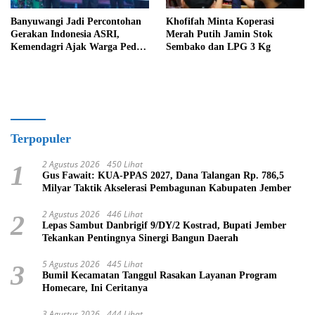
Banyuwangi Jadi Percontohan
Khofifah Minta Koperasi
Gerakan Indonesia ASRI,
Merah Putih Jamin Stok
Kemendagri Ajak Warga Peduli
Sembako dan LPG 3 Kg
Lingkungan
Terpopuler
2 Agustus 2026
450 Lihat
1
Gus Fawait: KUA-PPAS 2027, Dana Talangan Rp. 786,5
Milyar Taktik Akselerasi Pembagunan Kabupaten Jember
2 Agustus 2026
446 Lihat
2
Lepas Sambut Danbrigif 9/DY/2 Kostrad, Bupati Jember
Tekankan Pentingnya Sinergi Bangun Daerah
5 Agustus 2026
445 Lihat
3
Bumil Kecamatan Tanggul Rasakan Layanan Program
Homecare, Ini Ceritanya
3 Agustus 2026
444 Lihat