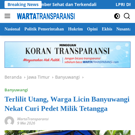
Langsung
 Kabupaten Jember Sehat dan Terkendali
Breaking News
LPRI DPC Banyu
ke
konten
Nasional
Politik Pemerintahan
Hukrim
Opini
Ekbis
Nusantar
Beranda
Jawa Timur
Banyuwangi
Banyuwangi
Terlilit Utang, Warga Licin Banyuwangi
Nekat Curi Pedet Milik Tetangga
WartaTransparansi
9 Mei 2026