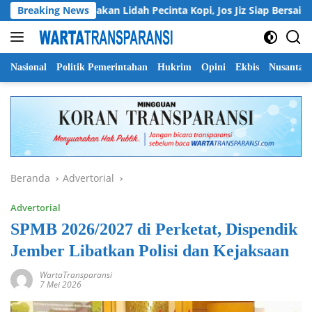
Langsung
Breaking News
Manjakan Lidah Pecinta Kopi, Jos Jiz Siap Bersaing di Pa
ke
konten
Nasional
Politik Pemerintahan
Hukrim
Opini
Ekbis
Nusantar
Beranda
Advertorial
Advertorial
SPMB 2026/2027 di Perketat, Dispendik
Jember Libatkan Polisi dan Kejaksaan
WartaTransparansi
7 Mei 2026