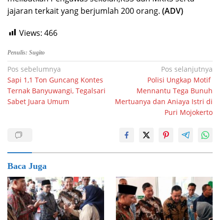
jajaran terkait yang berjumlah 200 orang.
(ADV)
Views:
466
Penulis: Sugito
Navigasi
Pos sebelumnya
Pos selanjutnya
Sapi 1,1 Ton Guncang Kontes
Polisi Ungkap Motif
pos
Ternak Banyuwangi, Tegalsari
Mennantu Tega Bunuh
Sabet Juara Umum
Mertuanya dan Aniaya Istri di
Puri Mojokerto
Baca Juga