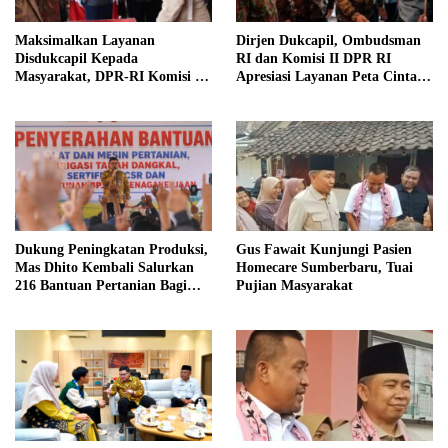
Maksimalkan Layanan
Dirjen Dukcapil, Ombudsman
Disdukcapil Kepada
RI dan Komisi II DPR RI
Masyarakat, DPR-RI Komisi II
Apresiasi Layanan Peta Cinta di
Minta Perbaiki Sistem
Kabupaten Jember
Dukung Peningkatan Produksi,
Gus Fawait Kunjungi Pasien
Mas Dhito Kembali Salurkan
Homecare Sumberbaru, Tuai
216 Bantuan Pertanian Bagi
Pujian Masyarakat
Petani