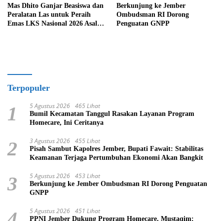
Mas Dhito Ganjar Beasiswa dan
Berkunjung ke Jember
Peralatan Las untuk Peraih
Ombudsman RI Dorong
Emas LKS Nasional 2026 Asal
Penguatan GNPP
Kediri
Terpopuler
5 Agustus 2026
465 Lihat
1
Bumil Kecamatan Tanggul Rasakan Layanan Program
Homecare, Ini Ceritanya
3 Agustus 2026
455 Lihat
2
Pisah Sambut Kapolres Jember, Bupati Fawait: Stabilitas
Keamanan Terjaga Pertumbuhan Ekonomi Akan Bangkit
5 Agustus 2026
453 Lihat
3
Berkunjung ke Jember Ombudsman RI Dorong Penguatan
GNPP
5 Agustus 2026
451 Lihat
4
PPNI Jember Dukung Program Homecare, Mustaqim: