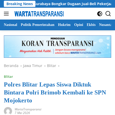
Langsung
Breaking News
DPRD Surabaya Bongkar Dugaan Jual-Beli Pekerjaan, Cak 
ke
konten
Nasional
Politik Pemerintahan
Hukrim
Opini
Ekbis
Nusantar
Beranda
Jawa Timur
Blitar
Blitar
Polres Blitar Lepas Siswa Diktuk
Bintara Polri Brimob Kembali ke SPN
Mojokerto
WartaTransparansi
7 Mei 2026