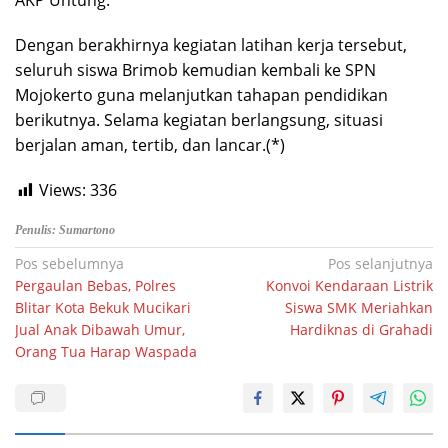
AKP Untung.
Dengan berakhirnya kegiatan latihan kerja tersebut,
seluruh siswa Brimob kemudian kembali ke SPN
Mojokerto guna melanjutkan tahapan pendidikan
berikutnya. Selama kegiatan berlangsung, situasi
berjalan aman, tertib, dan lancar.(*)
Views:
336
Penulis: Sumartono
Navigasi
Pos sebelumnya
Pos selanjutnya
Pergaulan Bebas, Polres
Konvoi Kendaraan Listrik
pos
Blitar Kota Bekuk Mucikari
Siswa SMK Meriahkan
Jual Anak Dibawah Umur,
Hardiknas di Grahadi
Orang Tua Harap Waspada