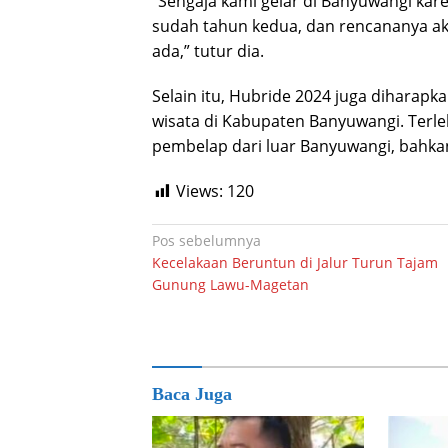
“Sengaja kami gelar di Banyuwangi kar
sudah tahun kedua, dan rencananya aka
ada,” tutur dia.
Selain itu, Hubride 2024 juga dihara
wisata di Kabupaten Banyuwangi. Terle
pembelap dari luar Banyuwangi, bahkan 
Views:
120
Navigasi
Pos sebelumnya
Kecelakaan Beruntun di Jalur Turun Tajam
pos
Gunung Lawu-Magetan
Baca Juga