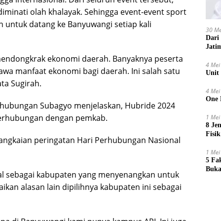
iminati olah khalayak. Sehingga event-event sport
 untuk datang ke Banyuwangi setiap kali
30 Me
Dari
Jati
n mendongkrak ekonomi daerah. Banyaknya peserta
4 Mei
awa manfaat ekonomi bagi daerah. Ini salah satu
Unit
ta Sugirah.
4 Mei
One 
ubungan Subagyo menjelaskan, Hubride 2024
 Perhubungan dengan pemkab.
1 Mei
8 Je
Fisik
rangkaian peringatan Hari Perhubungan Nasional
1 Mei
5 Fa
Buka
nal sebagai kabupaten yang menyenangkan untuk
kan alasan lain dipilihnya kabupaten ini sebagai