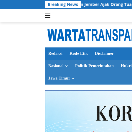
Langsung
Ketua TP PKK Kabupaten Jember Ajak Orang Tua Cintai Anak
Breaking News
ke
konten
Redaksi
Kode Etik
Disclaimer
Nasional
Politik Pemerintahan
Hukr
Jawa Timur