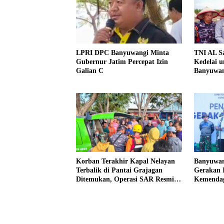
LPRI DPC Banyuwangi Minta
TNI AL S
Gubernur Jatim Percepat Izin
Kedelai 
Galian C
Banyuwan
Korban Terakhir Kapal Nelayan
Banyuwan
Terbalik di Pantai Grajagan
Gerakan 
Ditemukan, Operasi SAR Resmi
Kemendag
Ditutup
Lingkung