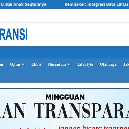
 Seutuhnya
Kemnaker: Integrasi Data Lintas Instansi Ti
im
Opini
Ekbis
Nusantara
LifeStyle
Olahraga
Ja