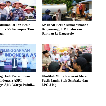
alurkan 60 Ton Benih
Krisis Air Bersih Mulai Melanda
untuk 55 Kelompok Tani
Banyuwangi, PMI Salurkan
gi
Bantuan ke Bangorejo
gi Jadi Percontohan
Khofifah Minta Koperasi Merah
Indonesia ASRI,
Putih Jamin Stok Sembako dan
ri Ajak Warga Peduli
LPG 3 Kg
an