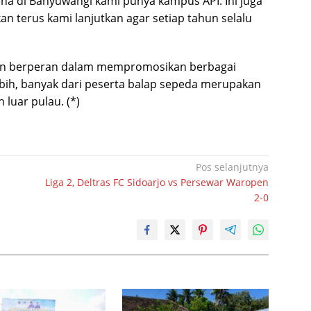
ena di Banyuwangi kami punya kampus API. Ini juga
n terus kami lanjutkan agar setiap tahun selalu
pkan berperan dalam mempromosikan berbagai
bih, banyak dari peserta balap sepeda merupakan
luar pulau. (*)
Pos selanjutnya
Liga 2, Deltras FC Sidoarjo vs Persewar Waropen
2-0