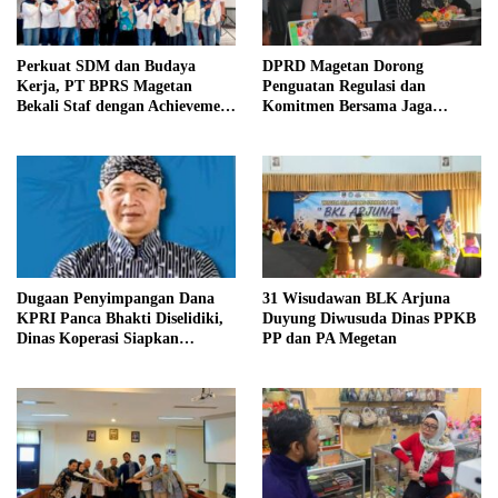
Perkuat SDM dan Budaya
DPRD Magetan Dorong
Kerja, PT BPRS Magetan
Penguatan Regulasi dan
Bekali Staf dengan Achievement
Komitmen Bersama Jaga
Motivation dan Character
Stabilitas Harga Telur
Building
Dugaan Penyimpangan Dana
31 Wisudawan BLK Arjuna
KPRI Panca Bhakti Diselidiki,
Duyung Diwusuda Dinas PPKB
Dinas Koperasi Siapkan
PP dan PA Megetan
Pengawasan