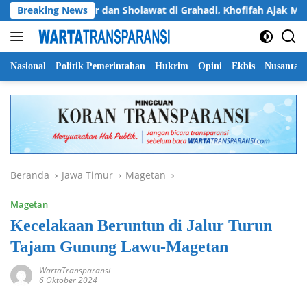
Langsung
Breaking News
Dzikir dan Sholawat di Grahadi, Khofifah Ajak Masyara
ke
konten
Nasional
Politik Pemerintahan
Hukrim
Opini
Ekbis
Nusantar
Beranda
Jawa Timur
Magetan
Magetan
Kecelakaan Beruntun di Jalur Turun
Tajam Gunung Lawu-Magetan
WartaTransparansi
6 Oktober 2024