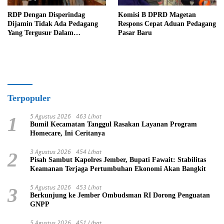
RDP Dengan Disperindag
Komisi B DPRD Magetan
Dijamin Tidak Ada Pedagang
Respons Cepat Aduan Pedagang
Yang Tergusur Dalam
Pasar Baru
Pembangunan Gedung Bioskop
Di Pasar Baru
Terpopuler
5 Agustus 2026
463 Lihat
1
Bumil Kecamatan Tanggul Rasakan Layanan Program
Homecare, Ini Ceritanya
3 Agustus 2026
454 Lihat
2
Pisah Sambut Kapolres Jember, Bupati Fawait: Stabilitas
Keamanan Terjaga Pertumbuhan Ekonomi Akan Bangkit
5 Agustus 2026
453 Lihat
3
Berkunjung ke Jember Ombudsman RI Dorong Penguatan
GNPP
5 Agustus 2026
451 Lihat