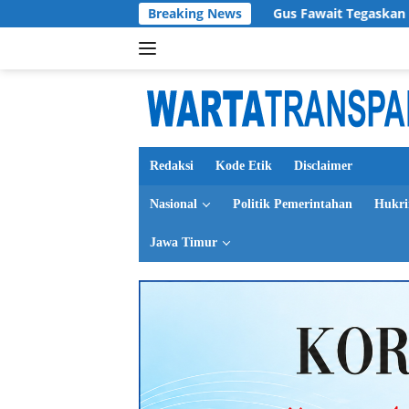
Langsung
haracter Building
Breaking News
Gus Fawait Tegaskan Kondisi Keuanga
ke
konten
Redaksi
Kode Etik
Disclaimer
Nasional
Politik Pemerintahan
Hukr
Jawa Timur