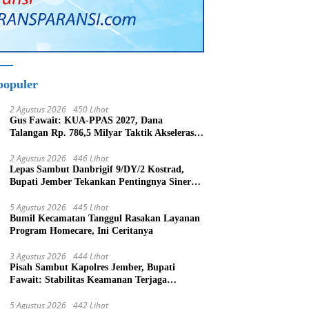
populer
2 Agustus 2026
450 Lihat
Gus Fawait: KUA-PPAS 2027, Dana
Talangan Rp. 786,5 Milyar Taktik Akselerasi
Pembagunan Kabupaten Jember
2 Agustus 2026
446 Lihat
Lepas Sambut Danbrigif 9/DY/2 Kostrad,
Bupati Jember Tekankan Pentingnya Sinergi
Bangun Daerah
5 Agustus 2026
445 Lihat
Bumil Kecamatan Tanggul Rasakan Layanan
Program Homecare, Ini Ceritanya
3 Agustus 2026
444 Lihat
Pisah Sambut Kapolres Jember, Bupati
Fawait: Stabilitas Keamanan Terjaga
Pertumbuhan Ekonomi Akan Bangkit
5 Agustus 2026
442 Lihat