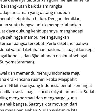
pada dasarnya dibutuhkan guna menjamin serta
ersangkutan baik dalam rangka
adapi ancaman yang datang maupun
nuhi kebutuhan hidup. Dengan demikian,
uan suatu bangsa untuk mempertahankan
uat daya dukung kehidupannya, menghadapi
inya sehingga mampu melangsungkan
eraan bangsa tersebut. Perlu diketahui bahwa
ional yaitu: 1)ketahanan nasional sebagai konsepsi
agai kondisi, dan 3)ketahanan nasional sebagai
. Suryomataraman).
gawal dan memandu menuju Indonesia maju,
na era kencana rusmini ketika Majapahit
am TNI kita songsong Indonesia penuh semangat
dilan sosial bagi seluruh rakyat Indonesia. Sudah
saling menghormati dan menghargai guna
anak bangsa. Saatnya kita move on dari
ama masa penjajahan. Sudah waktunya kita