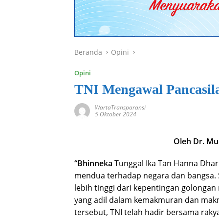
Beranda
Opini
Opini
TNI Mengawal Pancasil
WartaTransparansi
5 Oktober 2024
Oleh Dr. Mu
“Bhinneka
Tunggal Ika Tan Hanna Dhar
mendua terhadap negara dan bangsa. S
lebih tinggi dari kepentingan golonga
yang adil dalam kemakmuran dan makmu
tersebut, TNI telah hadir bersama raky