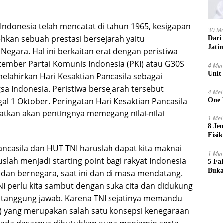
ndonesia telah mencatat di tahun 1965, kesigapan
30 Me
hkan sebuah prestasi bersejarah yaitu
Dari
Jati
egara. Hal ini berkaitan erat dengan peristiwa
mber Partai Komunis Indonesia (PKI) atau G30S
4 Mei
Unit
elahirkan Hari Kesaktian Pancasila sebagai
sa Indonesia. Peristiwa bersejarah tersebut
4 Mei
gal 1 Oktober. Peringatan Hari Kesaktian Pancasila
One 
tkan akan pentingnya memegang nilai-nilai
1 Mei
8 Je
Fisik
ancasila dan HUT TNI haruslah dapat kita maknai
1 Mei
uslah menjadi starting point bagi rakyat Indonesia
5 Fa
Buka
dan bernegara, saat ini dan di masa mendatang.
I perlu kita sambut dengan suka cita dan didukung
tanggung jawab. Karena TNI sejatinya memandu
ce) yang merupakan salah satu konsepsi kenegaraan