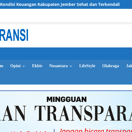
n Kabupaten Jember Sehat dan Terkendali
LPRI DPC Ban
im
Opini
Ekbis
Nusantara
LifeStyle
Olahraga
Ja