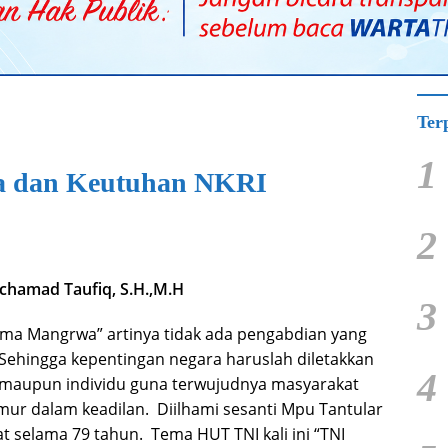
Ter
1
a dan Keutuhan NKRI
2
chamad Taufiq, S.H.,M.H
3
ma Mangrwa” artinya tidak ada pengabdian yang
ehingga kepentingan negara haruslah diletakkan
4
n maupun individu guna terwujudnya masyarakat
r dalam keadilan. Diilhami sesanti Mpu Tantular
at selama 79 tahun. Tema HUT TNI kali ini “TNI