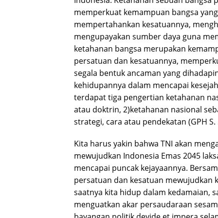
Indonesia. Ketahanan sebuah bangsa 
memperkuat kemampuan bangsa yang b
mempertahankan kesatuannya, mengh
mengupayakan sumber daya guna meme
ketahanan bangsa merupakan kemamp
persatuan dan kesatuannya, memperk
segala bentuk ancaman yang dihadap
kehidupannya dalam mencapai kesejaht
terdapat tiga pengertian ketahanan nas
atau doktrin, 2)ketahanan nasional seb
strategi, cara atau pendekatan (GPH S
Kita harus yakin bahwa TNI akan men
mewujudkan Indonesia Emas 2045 laksa
mencapai puncak kejayaannya. Bersam
persatuan dan kesatuan mewujudkan kea
saatnya kita hidup dalam kedamaian, 
menguatkan akar persaudaraan sesama 
bayangan politik devide et impera sel