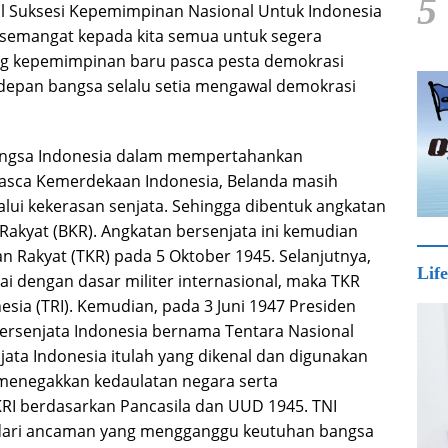
5
 Suksesi Kepemimpinan Nasional Untuk Indonesia
semangat kepada kita semua untuk segera
 kepemimpinan baru pasca pesta demokrasi
rdepan bangsa selalu setia mengawal demokrasi
angsa Indonesia dalam mempertahankan
asca Kemerdekaan Indonesia, Belanda masih
lui kekerasan senjata. Sehingga dibentuk angkatan
kyat (BKR). Angkatan bersenjata ini kemudian
Rakyat (TKR) pada 5 Oktober 1945. Selanjutnya,
Life
 dengan dasar militer internasional, maka TKR
sia (TRI). Kemudian, pada 3 Juni 1947 Presiden
ersenjata Indonesia bernama Tentara Nasional
jata Indonesia itulah yang dikenal dan digunakan
u menegakkan kedaulatan negara serta
I berdasarkan Pancasila dan UUD 1945. TNI
 dari ancaman yang mengganggu keutuhan bangsa