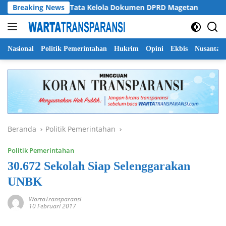
Langsung
imyati Soroti Tata Kelola Dokumen DPRD Magetan
Breaking News
Pemp
ke
konten
Nasional
Politik Pemerintahan
Hukrim
Opini
Ekbis
Nusantar
Beranda
Politik Pemerintahan
Politik Pemerintahan
30.672 Sekolah Siap Selenggarakan
UNBK
WartaTransparansi
10 Februari 2017