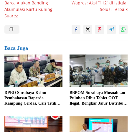
Barca Ajukan Banding
Wapres: Aksi “112” di Istiqlal
pos
Akumulasi Kartu Kuning
Solusi Terbaik
Suarez
Baca Juga
DPRD Surabaya Kebut
BBPOM Surabaya Musnahkan
Pembahasan Raperda
Puluhan Ribu Tablet OOT
Kampung Cerdas, Cari Titik
Ilegal, Bongkar Jalur Distribusi
Temu dengan Program
Menuju Indonesia Timur
Kampung Pancasila