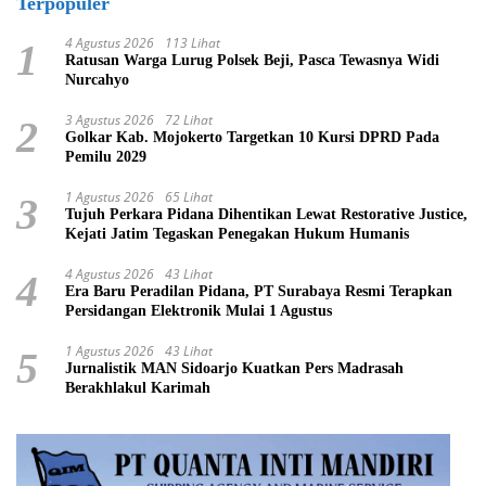
Terpopuler
4 Agustus 2026
113 Lihat
1
Ratusan Warga Lurug Polsek Beji, Pasca Tewasnya Widi
Nurcahyo
3 Agustus 2026
72 Lihat
2
Golkar Kab. Mojokerto Targetkan 10 Kursi DPRD Pada
Pemilu 2029
1 Agustus 2026
65 Lihat
3
Tujuh Perkara Pidana Dihentikan Lewat Restorative Justice,
Kejati Jatim Tegaskan Penegakan Hukum Humanis
4 Agustus 2026
43 Lihat
4
Era Baru Peradilan Pidana, PT Surabaya Resmi Terapkan
Persidangan Elektronik Mulai 1 Agustus
1 Agustus 2026
43 Lihat
5
Jurnalistik MAN Sidoarjo Kuatkan Pers Madrasah
Berakhlakul Karimah