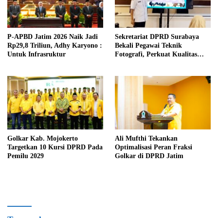
P-APBD Jatim 2026 Naik Jadi
Sekretariat DPRD Surabaya
Rp29,8 Triliun, Adhy Karyono :
Bekali Pegawai Teknik
Untuk Infrasruktur
Fotografi, Perkuat Kualitas
Publikasi Kegiatan
Golkar Kab. Mojokerto
Ali Mufthi Tekankan
Targetkan 10 Kursi DPRD Pada
Optimalisasi Peran Fraksi
Pemilu 2029
Golkar di DPRD Jatim