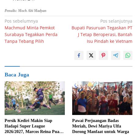
Penulis: Moch Abi Madyan
Navigasi
Pos sebelumnya
Pos selanjutnya
Machmud Minta Pemkot
Bupati Pasuruan Tegaskan PT
pos
Surabaya Tegakkan Perda
J Tetap Beroperasi, Bantah
Tanpa Tebang Pilih
Isu Pindah ke Vietnam
Baca Juga
Persik Kediri Makin Siap
Pawai Perjuangan Badas
Hadapi Super League
Meriah, Dewi Mariya Ulfa
2026/2027, Marcos Reina Puas
Dorong Manfaat untuk Warga