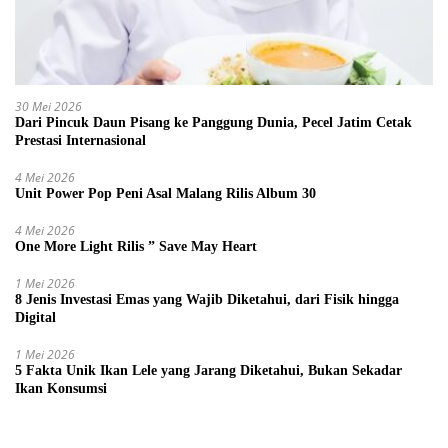
30 Mei 2026
Dari Pincuk Daun Pisang ke Panggung Dunia, Pecel Jatim Cetak
Prestasi Internasional
4 Mei 2026
Unit Power Pop Peni Asal Malang Rilis Album 30
4 Mei 2026
One More Light Rilis ” Save May Heart
1 Mei 2026
8 Jenis Investasi Emas yang Wajib Diketahui, dari Fisik hingga
Digital
1 Mei 2026
5 Fakta Unik Ikan Lele yang Jarang Diketahui, Bukan Sekadar
Ikan Konsumsi