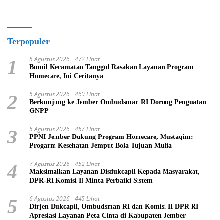
Terpopuler
5 Agustus 2026
472 Lihat
1
Bumil Kecamatan Tanggul Rasakan Layanan Program
Homecare, Ini Ceritanya
5 Agustus 2026
460 Lihat
2
Berkunjung ke Jember Ombudsman RI Dorong Penguatan
GNPP
5 Agustus 2026
457 Lihat
3
PPNI Jember Dukung Program Homecare, Mustaqim:
Progarm Kesehatan Jemput Bola Tujuan Mulia
7 Agustus 2026
452 Lihat
4
Maksimalkan Layanan Disdukcapil Kepada Masyarakat,
DPR-RI Komisi II Minta Perbaiki Sistem
6 Agustus 2026
445 Lihat
5
Dirjen Dukcapil, Ombudsman RI dan Komisi II DPR RI
Apresiasi Layanan Peta Cinta di Kabupaten Jember