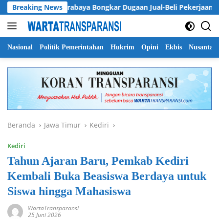
Langsung
DPRD Surabaya Bongkar Dugaan Jual-Beli Pekerjaan, Cak Ye
Breaking News
ke
konten
Nasional
Politik Pemerintahan
Hukrim
Opini
Ekbis
Nusantar
Beranda
Jawa Timur
Kediri
Kediri
Tahun Ajaran Baru, Pemkab Kediri
Kembali Buka Beasiswa Berdaya untuk
Siswa hingga Mahasiswa
WartaTransparansi
25 Juni 2026