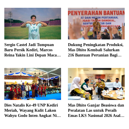
dengan Progres Skuad
Sergio Castel Jadi Tumpuan
Dukung Peningkatan Produksi,
Baru Persik Kediri, Marcos
Mas Dhito Kembali Salurkan
Reina Yakin Lini Depan Macan
216 Bantuan Pertanian Bagi
Putih Lebih Tajam
Petani
Dies Natalis Ke-49 UNP Kediri
Mas Dhito Ganjar Beasiswa dan
Meriah, Wayang Kulit Lakon
Peralatan Las untuk Peraih
Wahyu Godo Inten Angkat Nilai
Emas LKS Nasional 2026 Asal
Perjuangan
Kediri