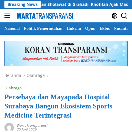
Langsung
Breaking News
Dzikir dan Sholawat di Grahadi, Khofifah Ajak Masyarakat 
ke
konten
Nasional
Politik Pemerintahan
Hukrim
Opini
Ekbis
Nusantar
Beranda
Olahraga
Olahraga
Persebaya dan Mayapada Hospital
Surabaya Bangun Ekosistem Sports
Medicine Terintegrasi
WartaTransparansi
25 Juni 2026