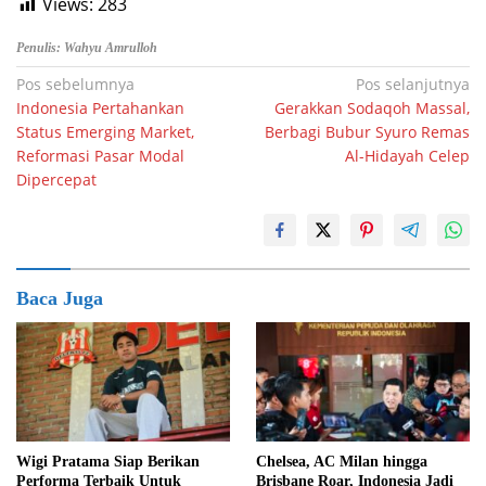
Views:
283
Penulis: Wahyu Amrulloh
Navigasi
Pos sebelumnya
Pos selanjutnya
Indonesia Pertahankan
Gerakkan Sodaqoh Massal,
pos
Status Emerging Market,
Berbagi Bubur Syuro Remas
Reformasi Pasar Modal
Al-Hidayah Celep
Dipercepat
Baca Juga
Wigi Pratama Siap Berikan
Chelsea, AC Milan hingga
Performa Terbaik Untuk
Brisbane Roar, Indonesia Jadi