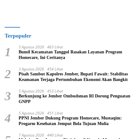
Grassroots
Man of the Match
Terpopuler
5 Agustus 2026
463 Lihat
1
Bumil Kecamatan Tanggul Rasakan Layanan Program
Homecare, Ini Ceritanya
3 Agustus 2026
454 Lihat
2
Pisah Sambut Kapolres Jember, Bupati Fawait: Stabilitas
Keamanan Terjaga Pertumbuhan Ekonomi Akan Bangkit
5 Agustus 2026
453 Lihat
3
Berkunjung ke Jember Ombudsman RI Dorong Penguatan
GNPP
5 Agustus 2026
451 Lihat
4
PPNI Jember Dukung Program Homecare, Mustaqim:
Progarm Kesehatan Jemput Bola Tujuan Mulia
7 Agustus 2026
440 Lihat